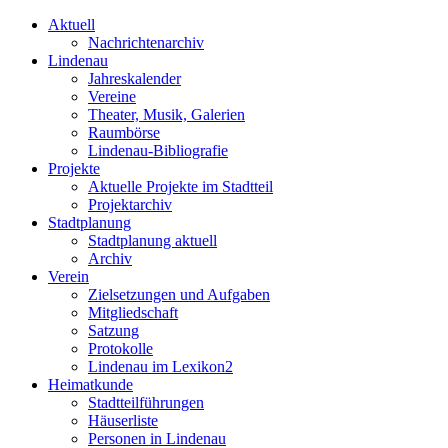
Aktuell
Nachrichtenarchiv
Lindenau
Jahreskalender
Vereine
Theater, Musik, Galerien
Raumbörse
Lindenau-Bibliografie
Projekte
Aktuelle Projekte im Stadtteil
Projektarchiv
Stadtplanung
Stadtplanung aktuell
Archiv
Verein
Zielsetzungen und Aufgaben
Mitgliedschaft
Satzung
Protokolle
Lindenau im Lexikon2
Heimatkunde
Stadtteilführungen
Häuserliste
Personen in Lindenau