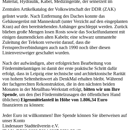
Material, Hydraulik, Kabel, Medizingeräte, der seinerzeit im
Zentralen Artikelkatalog der Volkswirtschaft der DDR (ZAK)
gelistet wurde. Nach Entfernung des Daches konnte das
Gehäusegerüst mit Manneskraft (unter Verzicht auf den eingeplanten
Kran) auf den bereitstehenden Anhänger geschleppt werden. Zurück
blieben große Mengen losen Rosts sowie das Sockelfundament mit
einigen daumendicken alten Kabeln; eine schwarz ummantelte
Zuleitung der Telekom verweist darauf, dass die
Fernsprechverbindungen auch nach 1990 noch über diesen
Linienverzweiger geschaltet wurden.
Nach der aufwändigen, aber erfolgreichen Bearbeitung von
Fördermittelanträgen ist damit der erste praktische Schritt dafür
erfolgt, dass in Leipzig eine technische und architektonische Rarität
von hohem Seltenheitswert als DenkMal erhalten bleibt. Während
der fachgerechten Rekonstruktion, die in den nächsten beiden
Monaten in der Metallbau-Werkstatt erfolgt,
bitten wir um Ihre
Spende
, um den (bei Fördermittelzusagen der öffentlichen Hand
üblichen)
Eigenmittelanteil in Höhe von 1.806,34 Euro
finanzieren zu können:
Jeder Euro ist willkommen! Ihre Spende können Sie überweisen auf
unser Konto
Lindenauer Stadtteilverein e.V.