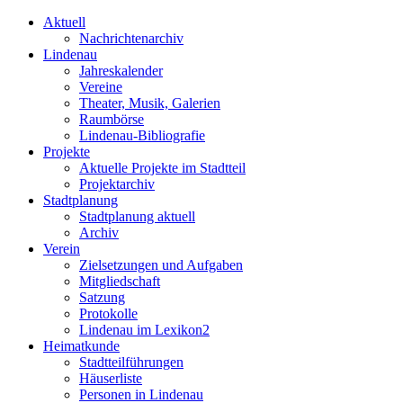
Aktuell
Nachrichtenarchiv
Lindenau
Jahreskalender
Vereine
Theater, Musik, Galerien
Raumbörse
Lindenau-Bibliografie
Projekte
Aktuelle Projekte im Stadtteil
Projektarchiv
Stadtplanung
Stadtplanung aktuell
Archiv
Verein
Zielsetzungen und Aufgaben
Mitgliedschaft
Satzung
Protokolle
Lindenau im Lexikon2
Heimatkunde
Stadtteilführungen
Häuserliste
Personen in Lindenau