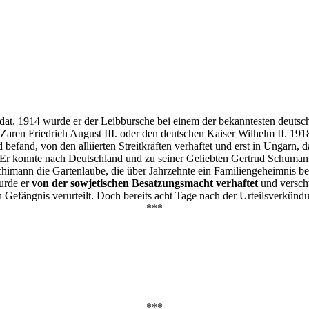
oldat. 1914 wurde er der Leibbursche bei einem der bekanntesten deuts
n Zaren Friedrich August III. oder den deutschen Kaiser Wilhelm II. 1
and, von den alliierten Streitkräften verhaftet und erst in Ungarn, d
 Er konnte nach Deutschland und zu seiner Geliebten Gertrud Schumann
Schimann die Gartenlaube, die über Jahrzehnte ein Familiengeheimnis be
urde er
von der sowjetischen Besatzungsmacht verhaftet
und verschw
 Gefängnis verurteilt. Doch bereits acht Tage nach der Urteilsverkündu
***
***