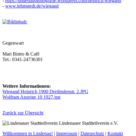
-
https://lindenaubibliografie.wordpress.com/heinrich-wiegand
-
www.lehmstedt.de/wiegand
Gegenwart
Mari Bistro & Café
Tel.: 0341-24736301
Weitere Informationen:
Wiegand Heinrich 1900 Dreilindenstr. 2.JPG
Wolfram Anzeige 10 1927.jpg
Zurück zur Übersicht
Lindenauer Stadtteilverein e.V.
Willkommen in Lindenau!
|
Impressum
|
Datenschutz
|
Kontakt