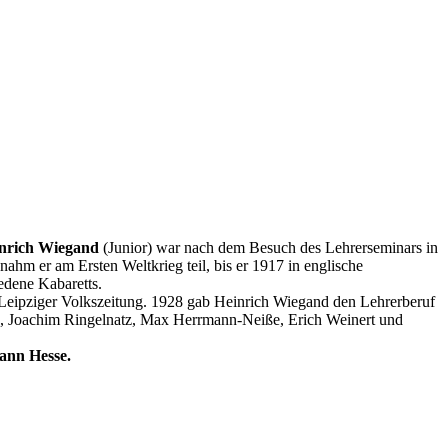
nrich Wiegand
(Junior) war nach dem Besuch des Lehrerseminars in
nahm er am Ersten Weltkrieg teil, bis er 1917 in englische
iedene Kabaretts.
r Leipziger Volkszeitung. 1928 gab Heinrich Wiegand den Lehrerberuf
ring, Joachim Ringelnatz, Max Herrmann-Neiße, Erich Weinert und
mann Hesse.