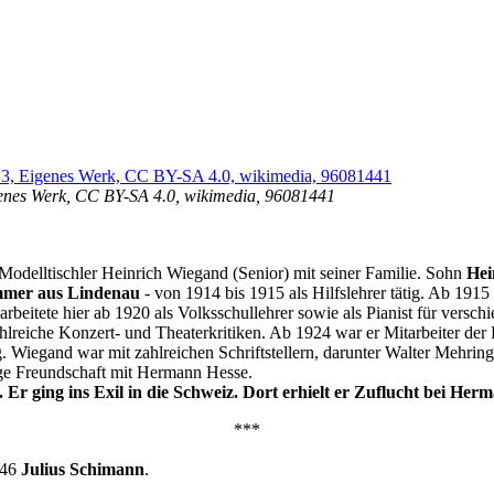
genes Werk, CC BY-SA 4.0, wikimedia, 96081441
 Modelltischler Heinrich Wiegand (Senior) mit seiner Familie. Sohn
Hei
mer aus Lindenau
- von 1914 bis 1915 als Hilfslehrer tätig. Ab 1915 
rbeitete hier ab 1920 als Volksschullehrer sowie als Pianist für versch
hlreiche Konzert- und Theaterkritiken. Ab 1924 war er Mitarbeiter de
ätig. Wiegand war mit zahlreichen Schriftstellern, darunter Walter Meh
ge Freundschaft mit Hermann Hesse.
r ging ins Exil in die Schweiz. Dort erhielt er Zuflucht bei Her
***
946
Julius Schimann
.