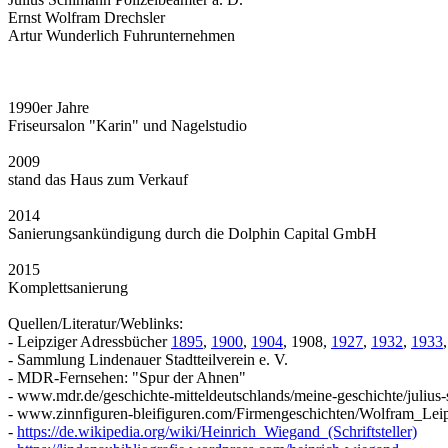
Ernst Wolfram Drechsler
Artur Wunderlich Fuhrunternehmen
1990er Jahre
Friseursalon "Karin" und Nagelstudio
2009
stand das Haus zum Verkauf
2014
Sanierungsankündigung durch die Dolphin Capital GmbH
2015
Komplettsanierung
Quellen/Literatur/Weblinks:
- Leipziger Adressbücher
1895
,
1900
,
1904
, 1908,
1927
,
1932
,
1933
- Sammlung Lindenauer Stadtteilverein e. V.
- MDR-Fernsehen: "Spur der Ahnen"
- www.mdr.de/geschichte-mitteldeutschlands/meine-geschichte/juliu
- www.zinnfiguren-bleifiguren.com/Firmengeschichten/Wolfram_Lei
-
https://de.wikipedia.org/wiki/Heinrich_Wiegand_(Schriftsteller)