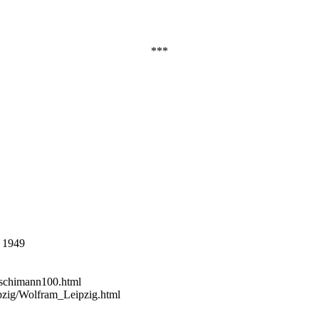
***
, 1949
s-schimann100.html
pzig/Wolfram_Leipzig.html