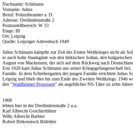
Nachname: Schimann
Vorname: Julius
Beruf: Polizeibeamter a. D.
Adresse: Dreilindenstraße 2
Postzustellbereich: W 33
Etage: III
Ort: Leipzig
Quelle: Leipziger Adressbuch 1949
Julius Schimann kämpfte zur Zeit des Ersten Weltkrieges nicht als S
er auch hohe Staatsgäste wie den türkischen Sultan, den bulgarische
August von Mackensen, der sich auf dem Rückweg nach Deutschland bef
Erst 1920 kam Julius Schimann aus seiner Kriegsgefangenschaft frei.
Familie. In dem Schrebergarten der jungen Familie errichtete Julius 
Leipzig und blieb dies bis zum Ende des Zweiten Weltkriegs. 1946 w
den "
Waldheimer Prozessen
" als angeblicher NS-Täter zu zehn Jahren
1908
lebten hier in der Dreilindenstraße 2 u.a.
Karl Albrecht Geschirrführer
Willy Albrecht Barbier
Robert Birkenstock Büfettier