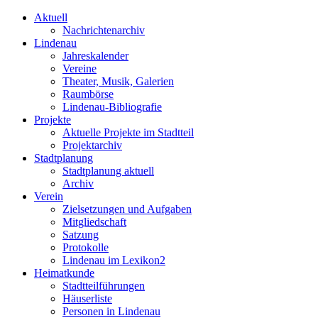
Aktuell
Nachrichtenarchiv
Lindenau
Jahreskalender
Vereine
Theater, Musik, Galerien
Raumbörse
Lindenau-Bibliografie
Projekte
Aktuelle Projekte im Stadtteil
Projektarchiv
Stadtplanung
Stadtplanung aktuell
Archiv
Verein
Zielsetzungen und Aufgaben
Mitgliedschaft
Satzung
Protokolle
Lindenau im Lexikon2
Heimatkunde
Stadtteilführungen
Häuserliste
Personen in Lindenau