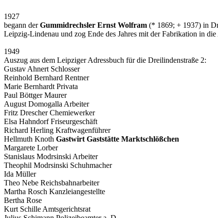
1927
begann der
Gummidrechsler Ernst Wolfram
(* 1869; + 1937) in Dr
Leipzig-Lindenau und zog Ende des Jahres mit der Fabrikation in di
1949
Auszug aus dem Leipziger Adressbuch für die Dreilindenstraße 2:
Gustav Ahnert Schlosser
Reinhold Bernhard Rentner
Marie Bernhardt Privata
Paul Böttger Maurer
August Domogalla Arbeiter
Fritz Drescher Chemiewerker
Elsa Hahndorf Friseurgeschäft
Richard Herling Kraftwagenführer
Hellmuth Knoth
Gastwirt Gaststätte Marktschlößchen
Margarete Lorber
Stanislaus Modrsinski Arbeiter
Theophil Modrsinski Schuhmacher
Ida Müller
Theo Nebe Reichsbahnarbeiter
Martha Rosch Kanzleiangestellte
Bertha Rose
Kurt Schille Amtsgerichtsrat
Julius Schimann Polizeibeamter a. D.