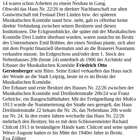
14 waren schon Arbeiten zu einem Neubau in Gang.
Obwohl das Haus Nr. 22/26 in direkter Nachbarschaft zur alten
Gastwirtschaft mit Festsaal Drei Linden bzw. der späteren
Musikalischen Komödie stand bzw. steht, gab es offenbar keine
direkte Verbindung zwischen seinen Besitzern und diesen
Institutionen. Die Eckgrundstücke, die später mit der Musikalischen
Komödie Drei Linden überbaut wurden, waren zunächst im Besitz
des Unternehmers Emil Böbber, der einen Neubau plante, sich aber
mit dem Projekt finanziell übernahm und an die Brauerei Naumann
verkaufen musste. Im Erdgeschoss und/oder dem 1. Stock des
Nebenhauses 20b (heute 24) unterhielt ab 1906 der Architekt und
Erbauer der Musikalischen Komödie
Friedrich Otto
Gerstenberger
sein Büro. Seine Enkel verkauften das Haus nach
der Wende an die Stadt Leipzig, heute ist es im Besitz der
Musikalischen Komödie.
Der Erbauer und erste Besitzer des Hauses Nr. 22/26 zwischen der
Musikalischen Komödie und Dreilindenstraße 20b/24 war Franz
Gehricke, ein Baugeschäftinhaber. Mit der Fertigstellung der MuKo
1913 wurde die Nummerierung der Straße neu geregelt, das Haus
Dreilindenstraße 22 bekam die Nr. 26, das Nebenhaus 20b wurde
zur Nr. 24. In den ersten Jahren wechselte das Haus Nr. 22/26
mehrfach den Besitzer, bis es mit dem Schlossermeister Richard
Chilcott 1913 in beständigere Hände kam: Chilcott und seine spätere
Witwe Auguste hatten es bis Mitte der 1940er Jahre in Besitz.
Eva Zöllner