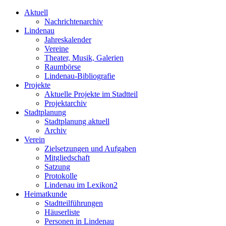
Aktuell
Nachrichtenarchiv
Lindenau
Jahreskalender
Vereine
Theater, Musik, Galerien
Raumbörse
Lindenau-Bibliografie
Projekte
Aktuelle Projekte im Stadtteil
Projektarchiv
Stadtplanung
Stadtplanung aktuell
Archiv
Verein
Zielsetzungen und Aufgaben
Mitgliedschaft
Satzung
Protokolle
Lindenau im Lexikon2
Heimatkunde
Stadtteilführungen
Häuserliste
Personen in Lindenau