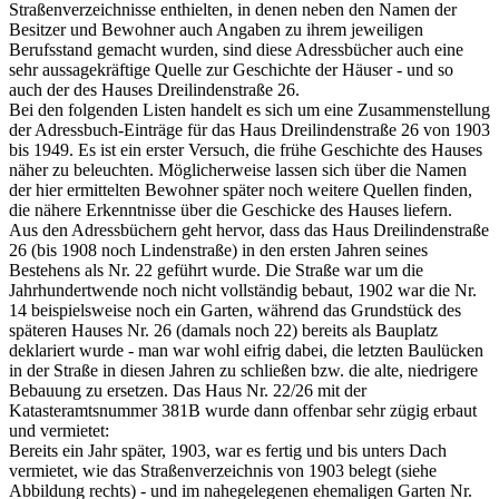
Straßenverzeichnisse enthielten, in denen neben den Namen der
Besitzer und Bewohner auch Angaben zu ihrem jeweiligen
Berufsstand gemacht wurden, sind diese Adressbücher auch eine
sehr aussagekräftige Quelle zur Geschichte der Häuser - und so
auch der des Hauses Dreilindenstraße 26.
Bei den folgenden Listen handelt es sich um eine Zusammenstellung
der Adressbuch-Einträge für das Haus Dreilindenstraße 26 von 1903
bis 1949. Es ist ein erster Versuch, die frühe Geschichte des Hauses
näher zu beleuchten. Möglicherweise lassen sich über die Namen
der hier ermittelten Bewohner später noch weitere Quellen finden,
die nähere Erkenntnisse über die Geschicke des Hauses liefern.
Aus den Adressbüchern geht hervor, dass das Haus Dreilindenstraße
26 (bis 1908 noch Lindenstraße) in den ersten Jahren seines
Bestehens als Nr. 22 geführt wurde. Die Straße war um die
Jahrhundertwende noch nicht vollständig bebaut, 1902 war die Nr.
14 beispielsweise noch ein Garten, während das Grundstück des
späteren Hauses Nr. 26 (damals noch 22) bereits als Bauplatz
deklariert wurde - man war wohl eifrig dabei, die letzten Baulücken
in der Straße in diesen Jahren zu schließen bzw. die alte, niedrigere
Bebauung zu ersetzen. Das Haus Nr. 22/26 mit der
Katasteramtsnummer 381B wurde dann offenbar sehr zügig erbaut
und vermietet:
Bereits ein Jahr später, 1903, war es fertig und bis unters Dach
vermietet, wie das Straßenverzeichnis von 1903 belegt (siehe
Abbildung rechts) - und im nahegelegenen ehemaligen Garten Nr.