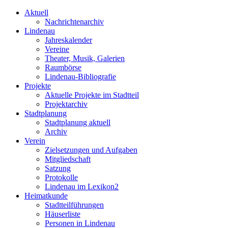
Aktuell
Nachrichtenarchiv
Lindenau
Jahreskalender
Vereine
Theater, Musik, Galerien
Raumbörse
Lindenau-Bibliografie
Projekte
Aktuelle Projekte im Stadtteil
Projektarchiv
Stadtplanung
Stadtplanung aktuell
Archiv
Verein
Zielsetzungen und Aufgaben
Mitgliedschaft
Satzung
Protokolle
Lindenau im Lexikon2
Heimatkunde
Stadtteilführungen
Häuserliste
Personen in Lindenau