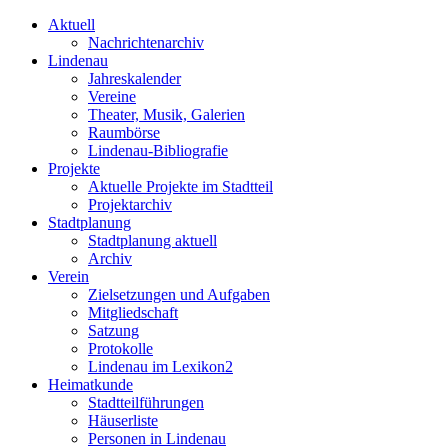
Aktuell
Nachrichtenarchiv
Lindenau
Jahreskalender
Vereine
Theater, Musik, Galerien
Raumbörse
Lindenau-Bibliografie
Projekte
Aktuelle Projekte im Stadtteil
Projektarchiv
Stadtplanung
Stadtplanung aktuell
Archiv
Verein
Zielsetzungen und Aufgaben
Mitgliedschaft
Satzung
Protokolle
Lindenau im Lexikon2
Heimatkunde
Stadtteilführungen
Häuserliste
Personen in Lindenau