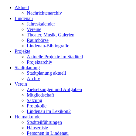
Aktuell
Nachrichtenarchiv
Lindenau
Jahreskalender
Vereine
Theater, Musik, Galerien
Raumbörse
Lindenau-Bibliografie
Projekte
Aktuelle Projekte im Stadtteil
Projektarchiv
Stadtplanung
Stadtplanung aktuell
Archiv
Verein
Zielsetzungen und Aufgaben
Mitgliedschaft
Satzung
Protokolle
Lindenau im Lexikon2
Heimatkunde
Stadtteilführungen
Häuserliste
Personen in Lindenau