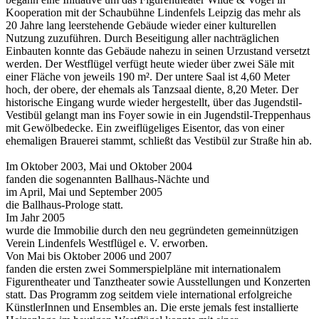
Kooperation mit der Schaubühne Lindenfels Leipzig das mehr als
20 Jahre lang leerstehende Gebäude wieder einer kulturellen
Nutzung zuzuführen. Durch Beseitigung aller nachträglichen
Einbauten konnte das Gebäude nahezu in seinen Urzustand versetzt
werden. Der Westflügel verfügt heute wieder über zwei Säle mit
einer Fläche von jeweils 190 m². Der untere Saal ist 4,60 Meter
hoch, der obere, der ehemals als Tanzsaal diente, 8,20 Meter. Der
historische Eingang wurde wieder hergestellt, über das Jugendstil-
Vestibül gelangt man ins Foyer sowie in ein Jugendstil-Treppenhaus
mit Gewölbedecke. Ein zweiflügeliges Eisentor, das von einer
ehemaligen Brauerei stammt, schließt das Vestibül zur Straße hin ab.
Im Oktober 2003, Mai und Oktober 2004
fanden die sogenannten Ballhaus-Nächte und
im April, Mai und September 2005
die Ballhaus-Prologe statt.
Im Jahr 2005
wurde die Immobilie durch den neu gegründeten gemeinnützigen
Verein Lindenfels Westflügel e. V. erworben.
Von Mai bis Oktober 2006 und 2007
fanden die ersten zwei Sommerspielpläne mit internationalem
Figurentheater und Tanztheater sowie Ausstellungen und Konzerten
statt. Das Programm zog seitdem viele international erfolgreiche
KünstlerInnen und Ensembles an. Die erste jemals fest installierte