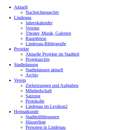
Aktuell
Nachrichtenarchiv
Lindenau
Jahreskalender
Vereine
Theater, Musik, Galerien
Raumbörse
Lindenau-Bibliografie
Projekte
Aktuelle Projekte im Stadtteil
Projektarchiv
Stadtplanung
Stadtplanung aktuell
Archiv
Verein
Zielsetzungen und Aufgaben
Mitgliedschaft
Satzung
Protokolle
Lindenau im Lexikon2
Heimatkunde
Stadtteilführungen
Häuserliste
Personen in Lindenau