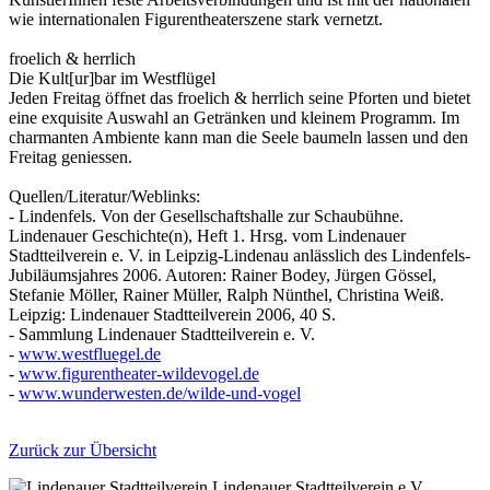
wie internationalen Figurentheaterszene stark vernetzt.
froelich & herrlich
Die Kult[ur]bar im Westflügel
Jeden Freitag öffnet das froelich & herrlich seine Pforten und bietet
eine exquisite Auswahl an Getränken und kleinem Programm. Im
charmanten Ambiente kann man die Seele baumeln lassen und den
Freitag geniessen.
Quellen/Literatur/Weblinks:
- Lindenfels. Von der Gesellschaftshalle zur Schaubühne.
Lindenauer Geschichte(n), Heft 1. Hrsg. vom Lindenauer
Stadtteilverein e. V. in Leipzig-Lindenau anlässlich des Lindenfels-
Jubiläumsjahres 2006. Autoren: Rainer Bodey, Jürgen Gössel,
Stefanie Möller, Rainer Müller, Ralph Nünthel, Christina Weiß.
Leipzig: Lindenauer Stadtteilverein 2006, 40 S.
- Sammlung Lindenauer Stadtteilverein e. V.
-
www.westfluegel.de
-
www.figurentheater-wildevogel.de
-
www.wunderwesten.de/wilde-und-vogel
Zurück zur Übersicht
Lindenauer Stadtteilverein e.V.