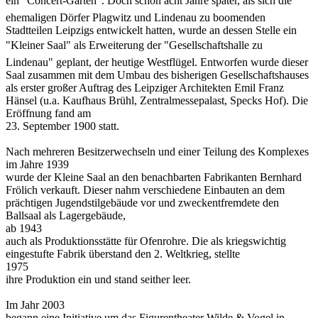
ein "Concert-Garten". Doch schon acht Jahre später, als sich die
ehemaligen Dörfer Plagwitz und Lindenau zu boomenden
Stadtteilen Leipzigs entwickelt hatten, wurde an dessen Stelle ein
"Kleiner Saal" als Erweiterung der "Gesellschaftshalle zu
Lindenau" geplant, der heutige Westflügel. Entworfen wurde dieser
Saal zusammen mit dem Umbau des bisherigen Gesellschaftshauses
als erster großer Auftrag des Leipziger Architekten Emil Franz
Hänsel (u.a. Kaufhaus Brühl, Zentralmessepalast, Specks Hof). Die
Eröffnung fand am
23. September 1900 statt.
Nach mehreren Besitzerwechseln und einer Teilung des Komplexes
im Jahre 1939
wurde der Kleine Saal an den benachbarten Fabrikanten Bernhard
Frölich verkauft. Dieser nahm verschiedene Einbauten an dem
prächtigen Jugendstilgebäude vor und zweckentfremdete den
Ballsaal als Lagergebäude,
ab 1943
auch als Produktionsstätte für Ofenrohre. Die als kriegswichtig
eingestufte Fabrik überstand den 2. Weltkrieg, stellte
1975
ihre Produktion ein und stand seither leer.
Im Jahr 2003
begann eine Initiative um das Figurentheater Wilde & Vogel in