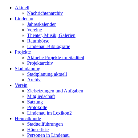
Aktuell
Nachrichtenarchiv
Lindenau
Jahreskalender
Vereine
Theater, Musik, Galerien
Raumbörse
Lindenau-Bibliografie
Projekte
Aktuelle Projekte im Stadtteil
Projektarchiv
Stadtplanung
Stadtplanung aktuell
Archiv
Verein
Zielsetzungen und Aufgaben
Mitgliedschaft
Satzung
Protokolle
Lindenau im Lexikon2
Heimatkunde
Stadtteilführungen
Häuserliste
Personen in Lindenau