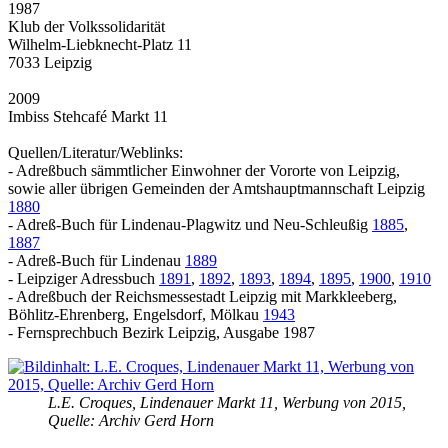
1987
Klub der Volkssolidarität
Wilhelm-Liebknecht-Platz 11
7033 Leipzig
2009
Imbiss Stehcafé Markt 11
Quellen/Literatur/Weblinks:
- Adreßbuch sämmtlicher Einwohner der Vororte von Leipzig,
sowie aller übrigen Gemeinden der Amtshauptmannschaft Leipzig
1880
- Adreß-Buch für Lindenau-Plagwitz und Neu-Schleußig
1885
,
1887
- Adreß-Buch für Lindenau
1889
- Leipziger Adressbuch
1891
,
1892
,
1893
,
1894
,
1895
,
1900
,
1910
- Adreßbuch der Reichsmessestadt Leipzig mit Markkleeberg,
Böhlitz-Ehrenberg, Engelsdorf, Mölkau
1943
- Fernsprechbuch Bezirk Leipzig, Ausgabe 1987
L.E. Croques, Lindenauer Markt 11, Werbung von 2015,
Quelle: Archiv Gerd Horn