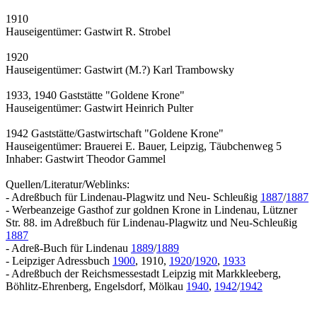
1910
Hauseigentümer: Gastwirt R. Strobel
1920
Hauseigentümer: Gastwirt (M.?) Karl Trambowsky
1933, 1940 Gaststätte "Goldene Krone"
Hauseigentümer: Gastwirt Heinrich Pulter
1942 Gaststätte/Gastwirtschaft "Goldene Krone"
Hauseigentümer: Brauerei E. Bauer, Leipzig, Täubchenweg 5
Inhaber: Gastwirt Theodor Gammel
Quellen/Literatur/Weblinks:
- Adreßbuch für Lindenau-Plagwitz und Neu- Schleußig
1887
/
1887
- Werbeanzeige Gasthof zur goldnen Krone in Lindenau, Lützner
Str. 88. im Adreßbuch für Lindenau-Plagwitz und Neu-Schleußig
1887
- Adreß-Buch für Lindenau
1889
/
1889
- Leipziger Adressbuch
1900
, 1910,
1920
/
1920
,
1933
- Adreßbuch der Reichsmessestadt Leipzig mit Markkleeberg,
Böhlitz-Ehrenberg, Engelsdorf, Mölkau
1940
,
1942
/
1942