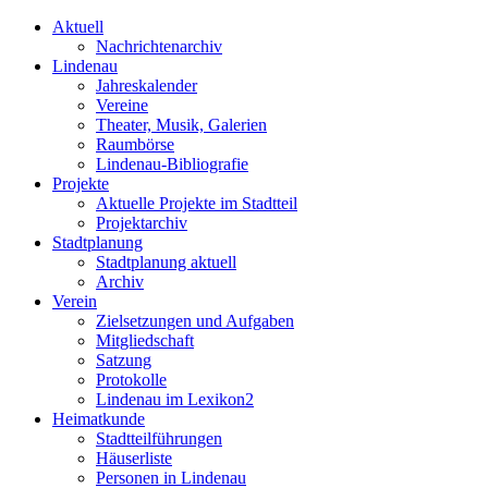
Aktuell
Nachrichtenarchiv
Lindenau
Jahreskalender
Vereine
Theater, Musik, Galerien
Raumbörse
Lindenau-Bibliografie
Projekte
Aktuelle Projekte im Stadtteil
Projektarchiv
Stadtplanung
Stadtplanung aktuell
Archiv
Verein
Zielsetzungen und Aufgaben
Mitgliedschaft
Satzung
Protokolle
Lindenau im Lexikon2
Heimatkunde
Stadtteilführungen
Häuserliste
Personen in Lindenau