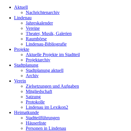
Aktuell
Nachrichtenarchiv
Lindenau
Jahreskalender
Vereine
Theater, Musik, Galerien
Raumbörse
Lindenau-Bibliografie
Projekte
Aktuelle Projekte im Stadtteil
Projektarchiv
Stadtplanung
Stadtplanung aktuell
Archiv
Verein
Zielsetzungen und Aufgaben
Mitgliedschaft
Satzung
Protokolle
Lindenau im Lexikon2
Heimatkunde
Stadtteilführungen
Häuserliste
Personen in Lindenau