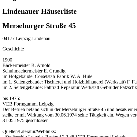
Lindenauer Häuserliste
Merseburger Straße 45
04177 Leipzig-Lindenau
Geschichte
1900
Bäckermeister B. Arnold
Schuhmachermeister E. Grundig
im Hofgebäude: Corsetstab-Fabrik W. A. Hule
im 1. Seitengebäude: Tischlerei und Holzbildhauerei (Werkstatt) F. Fa
im 2. Seitengebäude: Fahrrad-Reparatur-Werkstatt Gebrüder Patzsch
bis 1975:
VEB Formgummi Leipzig
Der Betrieb befand sich in der Merseburger Straße 45 und besaß eine
stellte er mit Wirkung vom 30.06.1974 seine Tätigkeit ein. Wegen ver
31.05.1975 geschlossen
Quellen/Literatur/Weblinks:
- Stadtarchiv Leipzig, Bestand 2.2.45 VEB Formgummi Leipzig