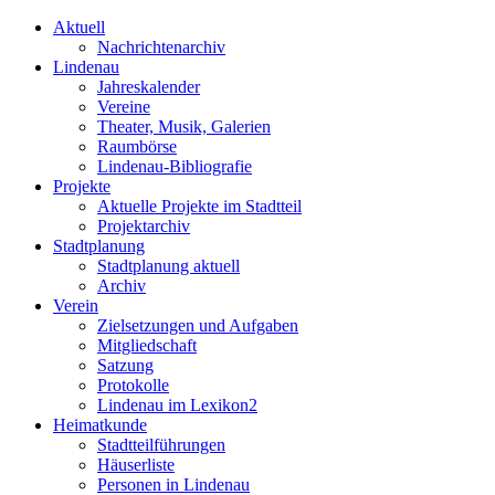
Aktuell
Nachrichtenarchiv
Lindenau
Jahreskalender
Vereine
Theater, Musik, Galerien
Raumbörse
Lindenau-Bibliografie
Projekte
Aktuelle Projekte im Stadtteil
Projektarchiv
Stadtplanung
Stadtplanung aktuell
Archiv
Verein
Zielsetzungen und Aufgaben
Mitgliedschaft
Satzung
Protokolle
Lindenau im Lexikon2
Heimatkunde
Stadtteilführungen
Häuserliste
Personen in Lindenau