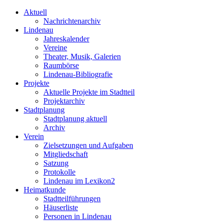
Aktuell
Nachrichtenarchiv
Lindenau
Jahreskalender
Vereine
Theater, Musik, Galerien
Raumbörse
Lindenau-Bibliografie
Projekte
Aktuelle Projekte im Stadtteil
Projektarchiv
Stadtplanung
Stadtplanung aktuell
Archiv
Verein
Zielsetzungen und Aufgaben
Mitgliedschaft
Satzung
Protokolle
Lindenau im Lexikon2
Heimatkunde
Stadtteilführungen
Häuserliste
Personen in Lindenau