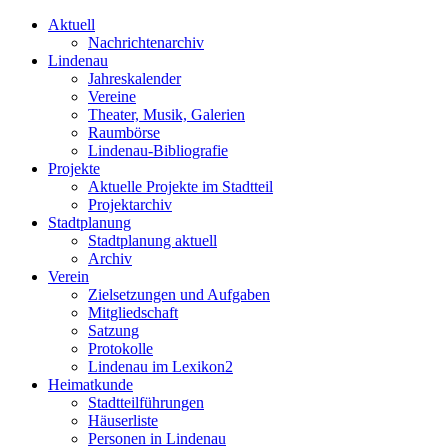
Aktuell
Nachrichtenarchiv
Lindenau
Jahreskalender
Vereine
Theater, Musik, Galerien
Raumbörse
Lindenau-Bibliografie
Projekte
Aktuelle Projekte im Stadtteil
Projektarchiv
Stadtplanung
Stadtplanung aktuell
Archiv
Verein
Zielsetzungen und Aufgaben
Mitgliedschaft
Satzung
Protokolle
Lindenau im Lexikon2
Heimatkunde
Stadtteilführungen
Häuserliste
Personen in Lindenau