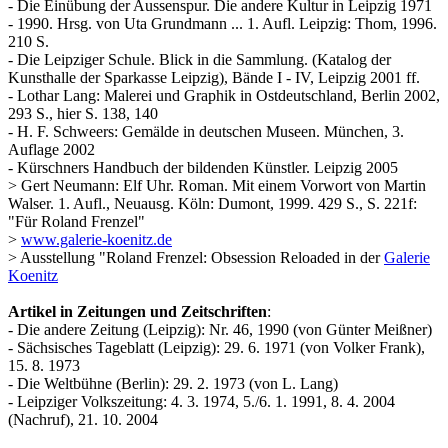
- Die Einübung der Aussenspur. Die andere Kultur in Leipzig 1971
- 1990. Hrsg. von Uta Grundmann ... 1. Aufl. Leipzig: Thom, 1996.
210 S.
- Die Leipziger Schule. Blick in die Sammlung. (Katalog der
Kunsthalle der Sparkasse Leipzig), Bände I - IV, Leipzig 2001 ff.
- Lothar Lang: Malerei und Graphik in Ostdeutschland, Berlin 2002,
293 S., hier S. 138, 140
- H. F. Schweers: Gemälde in deutschen Museen. München, 3.
Auflage 2002
- Kürschners Handbuch der bildenden Künstler. Leipzig 2005
> Gert Neumann: Elf Uhr. Roman. Mit einem Vorwort von Martin
Walser. 1. Aufl., Neuausg. Köln: Dumont, 1999. 429 S., S. 221f:
"Für Roland Frenzel"
>
www.galerie-koenitz.de
> Ausstellung "Roland Frenzel: Obsession Reloaded in der
Galerie
Koenitz
Artikel in Zeitungen und Zeitschriften
:
- Die andere Zeitung (Leipzig): Nr. 46, 1990 (von Günter Meißner)
- Sächsisches Tageblatt (Leipzig): 29. 6. 1971 (von Volker Frank),
15. 8. 1973
- Die Weltbühne (Berlin): 29. 2. 1973 (von L. Lang)
- Leipziger Volkszeitung: 4. 3. 1974, 5./6. 1. 1991, 8. 4. 2004
(Nachruf), 21. 10. 2004