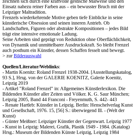
zeichnen sich durch eine kraftvolle gestische Malweise und den
Einsatz nahezu reiner Farben aus – ein bewusster Bruch mit der
Leipziger Maltradition.
Frenzels wiederkehrende Motive geben tiefe Einblicke in seine
künstlerische Obsession und seinen inneren Antrieb. Ob
Landschaften, Figuren oder abstrakte Kompositionen – jedes Bild
trägt eine intensive emotionale Ladung.
Seine Arbeiten sind geprägt von Reduktion ohne Oberflächlichkeit,
von Dynamik und unmittelbarer Ausdruckskraft. So bleibt Frenzel
auch posthum ein Künstler, dessen Schaffen fesselt und bewegt.
> zur
Bilderauswahl
Quellen/Literatur/Weblinks
:
- Martin Koenitz: Roland Frenzel 1938-2004. [Ausstellungskatalog,
93 S.], Hrsg. von der GALERIE KOENITZ, Galerie Koenitz,
Leipzig 2019
- Artikel "Roland Frenzel" in: Allgemeines Künstlerlexikon. Die
Bildenden Künstler aller Zeiten und Völker. K. G. Saur München;
Leipzig 2005, Band 44 Franconi - Freyenmuth, S. 442- 443
- Renate Hartleb: Künstler in Leipzig. Berlin: Henschelverlag Kunst
und Gesellschaft, 1976. 15, [56] S.: überwiegend Ill. - (Welt der
Kunst)
- Günter Meißner: Leipziger Künstler der Gegenwart. Leipzig 1977
- Kunst in Leipzig: Malerei, Grafik, Plastik 1949 - 1984. (Katalog)
Hrsg.: Museum der Bildenden Künste Leipzig, Leipzig 1984