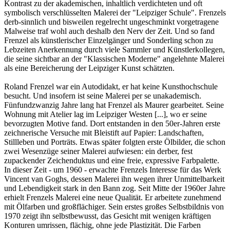
Kontrast zu der akademischen, inhaltlich verdichteten und oft
symbolisch verschlüsselten Malerei der "Leipziger Schule". Frenzels
derb-sinnlich und bisweilen regelrecht ungeschminkt vorgetragene
Malweise traf wohl auch deshalb den Nerv der Zeit. Und so fand
Frenzel als künstlerischer Einzelgänger und Sonderling schon zu
Lebzeiten Anerkennung durch viele Sammler und Künstlerkollegen,
die seine sichtbar an der "Klassischen Moderne" angelehnte Malerei
als eine Bereicherung der Leipziger Kunst schätzten.
Roland Frenzel war ein Autodidakt, er hat keine Kunsthochschule
besucht. Und insofern ist seine Malerei per se unakademisch.
Fünfundzwanzig Jahre lang hat Frenzel als Maurer gearbeitet. Seine
Wohnung mit Atelier lag im Leipziger Westen [...], wo er seine
bevorzugten Motive fand. Dort entstanden in den 50er-Jahren erste
zeichnerische Versuche mit Bleistift auf Papier: Landschaften,
Stillleben und Porträts. Etwas später folgten erste Ölbilder, die schon
zwei Wesenzüge seiner Malerei aufwiesen: ein derber, fest
zupackender Zeichenduktus und eine freie, expressive Farbpalette.
In dieser Zeit - um 1960 - erwachte Frenzels Interesse für das Werk
Vincent van Goghs, dessen Malerei ihn wegen ihrer Unmittelbarkeit
und Lebendigkeit stark in den Bann zog. Seit Mitte der 1960er Jahre
erhielt Frenzels Malerei eine neue Qualität. Er arbeitete zunehmend
mit Ölfarben und großflächiger. Sein erstes großes Selbstbildnis von
1970 zeigt ihn selbstbewusst, das Gesicht mit wenigen kräftigen
Konturen umrissen, flächig, ohne jede Plastizität. Die Farben