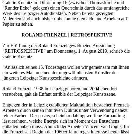
Galerie Koenitz im Dittrichring 16 (zwischen Thomaskirche und
"Runder Ecke" gelegen) einen Querschnitt durch das umfangreiche
Werk des Leipziger Autodidakten. Neben bereits gezeigten
Malereien sind auch bisher unbekannte Gemälde und Arbeiten auf
Papier zu sehen.
ROLAND FRENZEL | RETROSPEKTIVE
Zur Eröffnung der Roland Frenzel gewidmeten Ausstellung
"RETROSPEKTIVE" am Donnerstag, 1. August 2019, schrieb die
Galerie Koenitz:
"Anlässlich seines 15. Todestages wollen wir gemeinsam mit Ihnen
ein weiteres Mal an einen der ungewöhnlichsten Künstler der
jüngeren Leipziger Kunstgeschichte erinnern.
Roland Frenzel, 1938 in Leipzig geboren und 2004 ebendort
verstorben, galt als Enfant terrible der Leipziger Kunstszene.
Entgegen der in Leipzig etablierten Maltradition bestachen Frenzels
Arbeiten durch seinen intuitiven Duktus unter Verwendung nahezu
reiner Farben. Der pastos, scheinbar dahingeworfene Farbauftrag
lässt erahnen, welche Energie sich im Moment des Entstehens
entladen haben muss. Ähnlich der Arbeiten Vincent van Goghs, für
die Frenzel seit Beginn der 1960er Jahre reges Interesse hegte, lässt