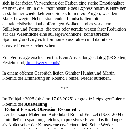
sich in der freien Verwendung der Farben eine starke Emotionalität
erahnen, die ihn in die Traditionslinie des Expressionismus einreihen
lässt. Immer wiederkehrende Sujets führen vor Augen, was den
Maler bewegte. Neben strahlenden Landschaften mit
charakteristischen taubenförmigen Wolken sind es vor allem
Stillleben und Portraits, die trotz oder gerade wegen ihrer Reduktion
auf das Wesentliche eine außergewöhnliche, kontrastreiche
Spannung und zugleich Harmonie ausstrahlen und damit das
Oeuvre Frenzels beherrschen."
Zur Vernissage erschien erstmals ein Ausstellungskatalog (93 Seiten;
Festeinband;
Inhaltsverzeichnis
)
In einem offenen Gespräch ließen Günther Huniat und Martin
Koenitz die Erinnerung an Roland Frenzel wieder aufleben.
***
Im Frühjahr 2025 (ab dem 17.03.2025) zeigte die Leipziger Galerie
Koenitz die
Ausstellung
"Roland Frenzel. Obsession Reloaded"
:
Der Leipziger Maler und Autodidakt Roland Frenzel (1938–2004)
hinterließ ein spannungsreiches, expressives Œuvre, das ihn lange
als Außenseiter der Kunstszene erscheinen ließ. Seine Werke