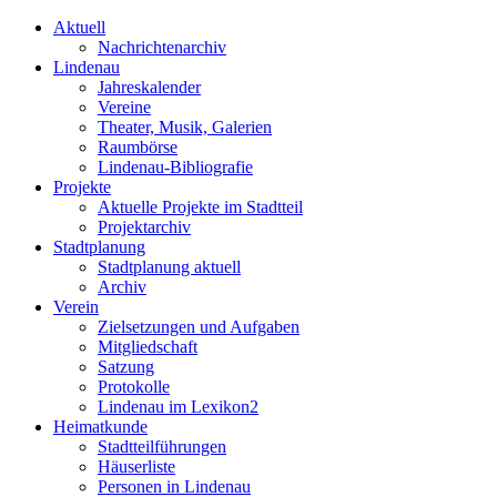
Aktuell
Nachrichtenarchiv
Lindenau
Jahreskalender
Vereine
Theater, Musik, Galerien
Raumbörse
Lindenau-Bibliografie
Projekte
Aktuelle Projekte im Stadtteil
Projektarchiv
Stadtplanung
Stadtplanung aktuell
Archiv
Verein
Zielsetzungen und Aufgaben
Mitgliedschaft
Satzung
Protokolle
Lindenau im Lexikon2
Heimatkunde
Stadtteilführungen
Häuserliste
Personen in Lindenau