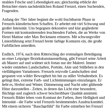
strahlen Frische und Lebendigkeit aus; gleichzeitig erblickt der
Betrachter einen nachdenklichen Roland Frenzel, einen Suchenden,
Fragenden.
Anfang der 70er Jahre beginnt die wohl fruchtbarste Phase in
Frenzels künstlerischem Schaffen. Er arbeitet mit viel Schwung und
großer Intensität. Uns begegnen dekorative und klar gegliederte
Formen mit kontrastierenden leuchtenden Farben, die an Werke von
Henri Matisse oder Max Beckmann erinnern. Mit schwungvoller
Linienführung setzt Frenzel breite farbige Konturen ein, die große
Farbflächen umreißen.
Endlich, 1974, nach dem Ritterschlag der erstmaligen Beteiligung
an einer Leipziger Bezirkskunstausstellung, gibt Frenzel seine Arbeit
als Maurer auf und widmet sich fortan nur der Malerei. Immer
wieder entstehen Landschaften, Porträts, Akte und Stillleben in den
vielfältigsten Variationen. Frenzels reizvolle Landschaften sind
gespannt von wilder Bewegtheit bis hin zu stiller Verhaltenheit. Es
gelingt ihm, extreme Farb- und Lichtstimmungen einzufangen. Er
liebt es, Herbst und Winter, Dämmerung und Nacht oder glühende
Hitze darzustellen - Zeiten, in denen das Licht eine besondere,
flüchtige und zugleich schwer beschreibbare Qualität annimmt.
Frenzels Bilder leben vom Kontrast der Farben, ihrer Helligkeit und
Intensität - die Farbe wird Frenzels bestimmendes Ausdrucksmittel.
Mit einem sicheren "Bauchgefühl" für Farbe entstehen bei Frenzel