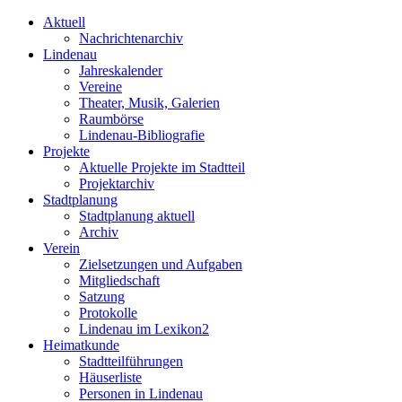
Aktuell
Nachrichtenarchiv
Lindenau
Jahreskalender
Vereine
Theater, Musik, Galerien
Raumbörse
Lindenau-Bibliografie
Projekte
Aktuelle Projekte im Stadtteil
Projektarchiv
Stadtplanung
Stadtplanung aktuell
Archiv
Verein
Zielsetzungen und Aufgaben
Mitgliedschaft
Satzung
Protokolle
Lindenau im Lexikon2
Heimatkunde
Stadtteilführungen
Häuserliste
Personen in Lindenau