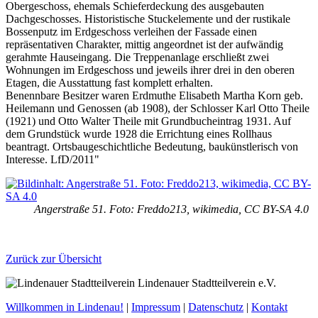
Obergeschoss, ehemals Schieferdeckung des ausgebauten
Dachgeschosses. Historistische Stuckelemente und der rustikale
Bossenputz im Erdgeschoss verleihen der Fassade einen
repräsentativen Charakter, mittig angeordnet ist der aufwändig
gerahmte Hauseingang. Die Treppenanlage erschließt zwei
Wohnungen im Erdgeschoss und jeweils ihrer drei in den oberen
Etagen, die Ausstattung fast komplett erhalten.
Benennbare Besitzer waren Erdmuthe Elisabeth Martha Korn geb.
Heilemann und Genossen (ab 1908), der Schlosser Karl Otto Theile
(1921) und Otto Walter Theile mit Grundbucheintrag 1931. Auf
dem Grundstück wurde 1928 die Errichtung eines Rollhaus
beantragt. Ortsbaugeschichtliche Bedeutung, baukünstlerisch von
Interesse. LfD/2011"
Angerstraße 51. Foto: Freddo213, wikimedia, CC BY-SA 4.0
Zurück zur Übersicht
Lindenauer Stadtteilverein e.V.
Willkommen in Lindenau!
|
Impressum
|
Datenschutz
|
Kontakt