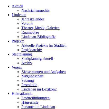
Aktuell
Nachrichtenarchiv
Lindenau
Jahreskalender
Vereine
Theater, Musik, Galerien
Raumbörse
Lindenau-Bibliografie
Projekte
Aktuelle Projekte im Stadtteil
Projektarchiv
Stadtplanung
Stadtplanung aktuell
Archiv
Verein
Zielsetzungen und Aufgaben
Mitgliedschaft
Satzung
Protokolle
Lindenau im Lexikon2
Heimatkunde
Stadtteilführungen
Häuserliste
Personen in Lindenau