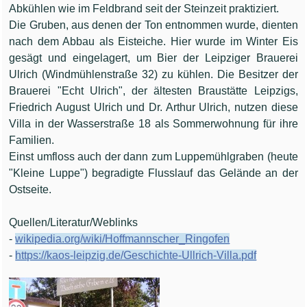
Abkühlen wie im Feldbrand seit der Steinzeit praktiziert.
Die Gruben, aus denen der Ton entnommen wurde, dienten
nach dem Abbau als Eisteiche. Hier wurde im Winter Eis
gesägt und eingelagert, um Bier der Leipziger Brauerei
Ulrich (Windmühlenstraße 32) zu kühlen. Die Besitzer der
Brauerei "Echt Ulrich", der ältesten Braustätte Leipzigs,
Friedrich August Ulrich und Dr. Arthur Ulrich, nutzen diese
Villa in der Wasserstraße 18 als Sommerwohnung für ihre
Familien.
Einst umfloss auch der dann zum Luppemühlgraben (heute
"Kleine Luppe") begradigte Flusslauf das Gelände an der
Ostseite.
Quellen/Literatur/Weblinks
-
wikipedia.org/wiki/Hoffmannscher_Ringofen
-
https://kaos-leipzig.de/Geschichte-Ullrich-Villa.pdf