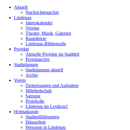
Aktuell
Nachrichtenarchiv
Lindenau
Jahreskalender
Vereine
Theater, Musik, Galerien
Raumbörse
Lindenau-Bibliografie
Projekte
Aktuelle Projekte im Stadtteil
Projektarchiv
Stadtplanung
Stadtplanung aktuell
Archiv
Verein
Zielsetzungen und Aufgaben
Mitgliedschaft
Satzung
Protokolle
Lindenau im Lexikon2
Heimatkunde
Stadtteilführungen
Häuserliste
Personen in Lindenau