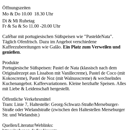
Öffnungszeiten
Mo & Do 10.00  18.30 Uhr
Di & Mi Ruhetag
Fr & Sa & So 11.00 -20.00 Uhr
Cafébar mit portugiesischen Süßspeisen wie "PasteldeNata".
Täglich Ofenfrisch. Dazu im Angebot verschiedene
Kaffeezubereitungen wie Galão.
Ein Platz zum Verweilen und
genießen
.
Produkte
Portugiesische Süßspeisen: Pastel de Nata (klassisch nach dem
Originalrezept aus Lissabon mit Vanillecreme), Pastel de Coco (mit
Kokoscreme), Pastel de Noz (mit Walnusscreme) & wechselndes
Kuchenangebot. Kaffeevariationen. Kleine herzhafte Speisen. Alles
mit Liebe & Leidenschaft hergestellt.
Öffentliche Verkehrsmittel
Tram: Linie 7, Haltestelle: Georg-Schwarz-Straße/Merseburger-
Straße oder Wielandstraße (zwischen den Haltestellen Merseburger
Str. und Wielandstr.)
Quellen/Literatur/Weblinks: