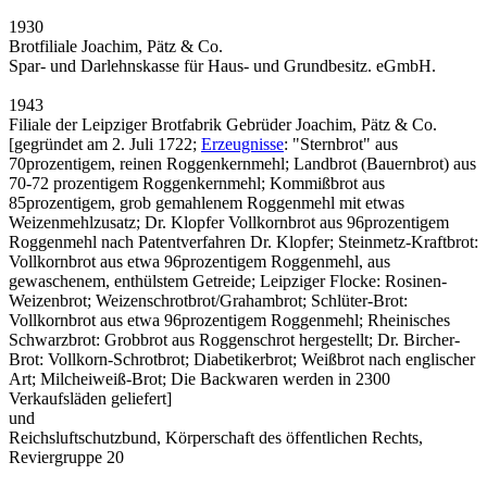
1930
Brotfiliale Joachim, Pätz & Co.
Spar- und Darlehnskasse für Haus- und Grundbesitz. eGmbH.
1943
Filiale der Leipziger Brotfabrik Gebrüder Joachim, Pätz & Co.
[gegründet am 2. Juli 1722;
Erzeugnisse
: "Sternbrot" aus
70prozentigem, reinen Roggenkernmehl; Landbrot (Bauernbrot) aus
70-72 prozentigem Roggenkernmehl; Kommißbrot aus
85prozentigem, grob gemahlenem Roggenmehl mit etwas
Weizenmehlzusatz; Dr. Klopfer Vollkornbrot aus 96prozentigem
Roggenmehl nach Patentverfahren Dr. Klopfer; Steinmetz-Kraftbrot:
Vollkornbrot aus etwa 96prozentigem Roggenmehl, aus
gewaschenem, enthülstem Getreide; Leipziger Flocke: Rosinen-
Weizenbrot; Weizenschrotbrot/Grahambrot; Schlüter-Brot:
Vollkornbrot aus etwa 96prozentigem Roggenmehl; Rheinisches
Schwarzbrot: Grobbrot aus Roggenschrot hergestellt; Dr. Bircher-
Brot: Vollkorn-Schrotbrot; Diabetikerbrot; Weißbrot nach englischer
Art; Milcheiweiß-Brot; Die Backwaren werden in 2300
Verkaufsläden geliefert]
und
Reichsluftschutzbund, Körperschaft des öffentlichen Rechts,
Reviergruppe 20