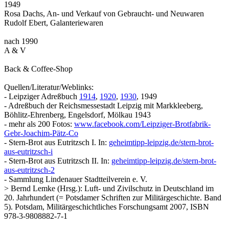
1949
Rosa Dachs, An- und Verkauf von Gebraucht- und Neuwaren
Rudolf Ebert, Galanteriewaren
nach 1990
A & V
Back & Coffee-Shop
Quellen/Literatur/Weblinks:
- Leipziger Adreßbuch
1914
,
1920
,
1930
, 1949
- Adreßbuch der Reichsmessestadt Leipzig mit Markkleeberg,
Böhlitz-Ehrenberg, Engelsdorf, Mölkau 1943
- mehr als 200 Fotos:
www.facebook.com/Leipziger-Brotfabrik-
Gebr-Joachim-Pätz-Co
- Stern-Brot aus Eutritzsch I. In:
geheimtipp-leipzig.de/stern-brot-
aus-eutritzsch-i
- Stern-Brot aus Eutritzsch II. In:
geheimtipp-leipzig.de/stern-brot-
aus-eutritzsch-2
- Sammlung Lindenauer Stadtteilverein e. V.
> Bernd Lemke (Hrsg.): Luft- und Zivilschutz in Deutschland im
20. Jahrhundert (= Potsdamer Schriften zur Militärgeschichte. Band
5). Potsdam, Militärgeschichtliches Forschungsamt 2007, ISBN
978-3-9808882-7-1