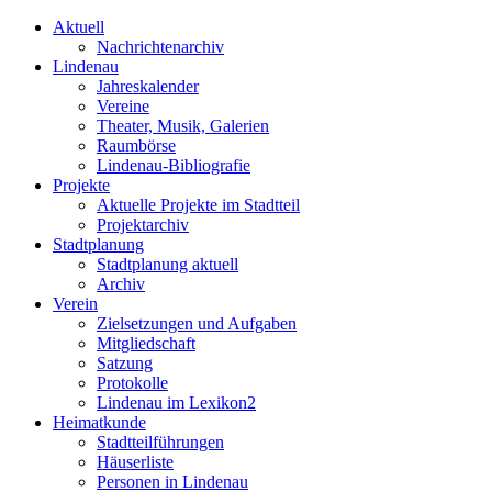
Aktuell
Nachrichtenarchiv
Lindenau
Jahreskalender
Vereine
Theater, Musik, Galerien
Raumbörse
Lindenau-Bibliografie
Projekte
Aktuelle Projekte im Stadtteil
Projektarchiv
Stadtplanung
Stadtplanung aktuell
Archiv
Verein
Zielsetzungen und Aufgaben
Mitgliedschaft
Satzung
Protokolle
Lindenau im Lexikon2
Heimatkunde
Stadtteilführungen
Häuserliste
Personen in Lindenau