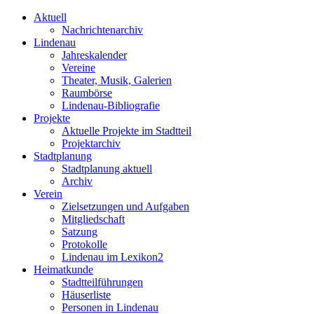
Aktuell
Nachrichtenarchiv
Lindenau
Jahreskalender
Vereine
Theater, Musik, Galerien
Raumbörse
Lindenau-Bibliografie
Projekte
Aktuelle Projekte im Stadtteil
Projektarchiv
Stadtplanung
Stadtplanung aktuell
Archiv
Verein
Zielsetzungen und Aufgaben
Mitgliedschaft
Satzung
Protokolle
Lindenau im Lexikon2
Heimatkunde
Stadtteilführungen
Häuserliste
Personen in Lindenau