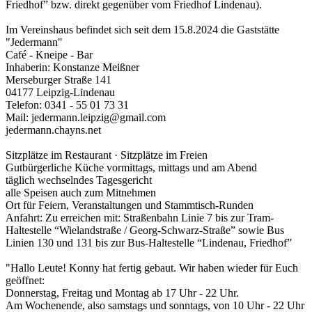
Friedhof” bzw. direkt gegenüber vom Friedhof Lindenau).
Im Vereinshaus befindet sich seit dem 15.8.2024 die Gaststätte
"Jedermann"
Café - Kneipe - Bar
Inhaberin: Konstanze Meißner
Merseburger Straße 141
04177 Leipzig-Lindenau
Telefon: 0341 - 55 01 73 31
Mail: jedermann.leipzig@gmail.com
jedermann.chayns.net
Sitzplätze im Restaurant · Sitzplätze im Freien
Gutbürgerliche Küche vormittags, mittags und am Abend
täglich wechselndes Tagesgericht
alle Speisen auch zum Mitnehmen
Ort für Feiern, Veranstaltungen und Stammtisch-Runden
Anfahrt: Zu erreichen mit: Straßenbahn Linie 7 bis zur Tram-
Haltestelle “Wielandstraße / Georg-Schwarz-Straße” sowie Bus
Linien 130 und 131 bis zur Bus-Haltestelle “Lindenau, Friedhof”
"Hallo Leute! Konny hat fertig gebaut. Wir haben wieder für Euch
geöffnet:
Donnerstag, Freitag und Montag ab 17 Uhr - 22 Uhr.
Am Wochenende, also samstags und sonntags, von 10 Uhr - 22 Uhr