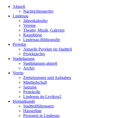
Aktuell
Nachrichtenarchiv
Lindenau
Jahreskalender
Vereine
Theater, Musik, Galerien
Raumbörse
Lindenau-Bibliografie
Projekte
Aktuelle Projekte im Stadtteil
Projektarchiv
Stadtplanung
Stadtplanung aktuell
Archiv
Verein
Zielsetzungen und Aufgaben
Mitgliedschaft
Satzung
Protokolle
Lindenau im Lexikon2
Heimatkunde
Stadtteilführungen
Häuserliste
Personen in Lindenau