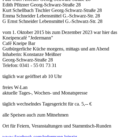
Edith Pfitzner Georg-Schwarz-Straße 28
Kurt Schellbach Tischler Georg-Schwarz-Straße 28
Emma Schneider Lebensmittel G.-Schwarz-Str. 28
G Ernst Schneider Lebensmittel G.-Schwarz-Str. 28
vom 1. Oktober 2015 bis zum Dezember 2023 war hier das
Kneipencafé "Jedermann"
Café Kneipe Bar
Gutbürgerliche Küche morgens, mittags und am Abend
Inhaberin: Konstanze Meißner
Georg-Schwarz-Straße 28
Telefon: 0341 - 55 01 73 31
täglich war geöffnet ab 10 Uhr
freies W-Lan
aktuelle Tages-, Wochen- und Monatspresse
täglich wechselndes Tagesgericht für ca. 5,-- €
alle Speisen auch zum Mitnehmen
Ort für Feiern, Veranstaltungen und Stammtisch-Runden
www.facebook.com/jedermann.leipzig