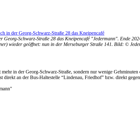
r Georg-Schwarz-Straße 28 das Kneipencafé "Jedermann". Ende 2024 w
ner) wieder geöffnet: nun in der Merseburger Straße 141. Bild: © Je
icht mehr in der Georg-Schwarz-Straße, sondern nur wenige Gehminute
t direkt an der Bus-Haltestelle “Lindenau, Friedhof” bzw. direkt geg
ermann"