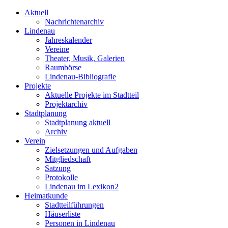
Aktuell
Nachrichtenarchiv
Lindenau
Jahreskalender
Vereine
Theater, Musik, Galerien
Raumbörse
Lindenau-Bibliografie
Projekte
Aktuelle Projekte im Stadtteil
Projektarchiv
Stadtplanung
Stadtplanung aktuell
Archiv
Verein
Zielsetzungen und Aufgaben
Mitgliedschaft
Satzung
Protokolle
Lindenau im Lexikon2
Heimatkunde
Stadtteilführungen
Häuserliste
Personen in Lindenau