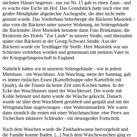
nächsten Häuser begrenzt - nur zur Nr. 15 gab es einen Zaun - und
es wuchs eine Esche im Hof. Das Grundstück hatte noch eine mit
großer Metallplatte abgedeckte Aschegrube, die aber nicht mehr
genutzt wurde. Das Vorderhaus beherbergte die Bäckerei Musiolek -
also vorn die Bäckerei unter unserer Wohnung, im Seitengebäude
die Backstube. Herr Musiolek heiratete dann Frau Brinkmann, die
Besitzerin des Hotels "Zur Linde" in unserer Straße, und übernahm
später eine Bäckerei in der Georg-Schwarz-Straße. Aus der
Bäckerei wurde ein Textillager für Stoffe. Herr Musiolek war aus
Schlesien vertrieben worden und gemeinsam mit meinem Vater in
der Kriegsgefangenschaft in England.
Natürlich hatten wir in unserem Seitengebäude - wie in jedem
Mietshaus - ein Waschhaus. Am Waschtag, meist der Samstag, gab
es immer einfaches Essen (Kartoffelsuppe oder Kartoffeln mit
Quark), da die Frauen da keine Zeit zum Kochen hatten. In der
Ecke das Waschhauses stand der Waschkessel. Der wurde mit
Kohle befeuert und darin wurde die Wäsche gekocht. Danach
wurde sie über dem Waschbrett gerubbelt und gespült und mit der
Wringmaschine augewrungen - eine Wahnsinnsarbeit. Wir waren
dann ziemlich die ersten mit einer Waschmaschine: eine Perex aus
Tschechien inklusive Schleuder - ein riesengroßer Fortschritt.
Nach dem Waschen wurde die Zinkbadewanne hervorgeholt und
die Familie konnte Baden. [...] Nach dem Wäschewaschen ging es