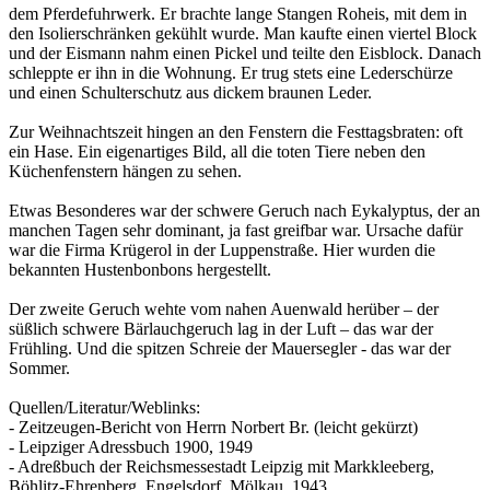
dem Pferdefuhrwerk. Er brachte lange Stangen Roheis, mit dem in
den Isolierschränken gekühlt wurde. Man kaufte einen viertel Block
und der Eismann nahm einen Pickel und teilte den Eisblock. Danach
schleppte er ihn in die Wohnung. Er trug stets eine Lederschürze
und einen Schulterschutz aus dickem braunen Leder.
Zur Weihnachtszeit hingen an den Fenstern die Festtagsbraten: oft
ein Hase. Ein eigenartiges Bild, all die toten Tiere neben den
Küchenfenstern hängen zu sehen.
Etwas Besonderes war der schwere Geruch nach Eykalyptus, der an
manchen Tagen sehr dominant, ja fast greifbar war. Ursache dafür
war die Firma Krügerol in der Luppenstraße. Hier wurden die
bekannten Hustenbonbons hergestellt.
Der zweite Geruch wehte vom nahen Auenwald herüber – der
süßlich schwere Bärlauchgeruch lag in der Luft – das war der
Frühling. Und die spitzen Schreie der Mauersegler - das war der
Sommer.
Quellen/Literatur/Weblinks:
- Zeitzeugen-Bericht von Herrn Norbert Br. (leicht gekürzt)
- Leipziger Adressbuch 1900, 1949
- Adreßbuch der Reichsmessestadt Leipzig mit Markkleeberg,
Böhlitz-Ehrenberg, Engelsdorf, Mölkau, 1943