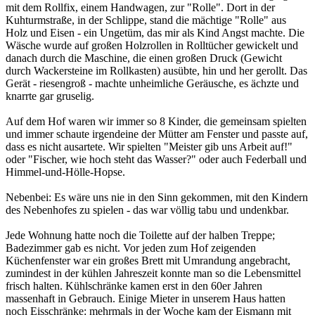
mit dem Rollfix, einem Handwagen, zur "Rolle". Dort in der
Kuhturmstraße, in der Schlippe, stand die mächtige "Rolle" aus
Holz und Eisen - ein Ungetüm, das mir als Kind Angst machte. Die
Wäsche wurde auf großen Holzrollen in Rolltücher gewickelt und
danach durch die Maschine, die einen großen Druck (Gewicht
durch Wackersteine im Rollkasten) ausübte, hin und her gerollt. Das
Gerät - riesengroß - machte unheimliche Geräusche, es ächzte und
knarrte gar gruselig.
Auf dem Hof waren wir immer so 8 Kinder, die gemeinsam spielten
und immer schaute irgendeine der Mütter am Fenster und passte auf,
dass es nicht ausartete. Wir spielten "Meister gib uns Arbeit auf!"
oder "Fischer, wie hoch steht das Wasser?" oder auch Federball und
Himmel-und-Hölle-Hopse.
Nebenbei: Es wäre uns nie in den Sinn gekommen, mit den Kindern
des Nebenhofes zu spielen - das war völlig tabu und undenkbar.
Jede Wohnung hatte noch die Toilette auf der halben Treppe;
Badezimmer gab es nicht. Vor jeden zum Hof zeigenden
Küchenfenster war ein großes Brett mit Umrandung angebracht,
zumindest in der kühlen Jahreszeit konnte man so die Lebensmittel
frisch halten. Kühlschränke kamen erst in den 60er Jahren
massenhaft in Gebrauch. Einige Mieter in unserem Haus hatten
noch Eisschränke: mehrmals in der Woche kam der Eismann mit