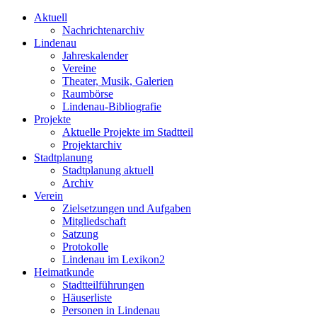
Aktuell
Nachrichtenarchiv
Lindenau
Jahreskalender
Vereine
Theater, Musik, Galerien
Raumbörse
Lindenau-Bibliografie
Projekte
Aktuelle Projekte im Stadtteil
Projektarchiv
Stadtplanung
Stadtplanung aktuell
Archiv
Verein
Zielsetzungen und Aufgaben
Mitgliedschaft
Satzung
Protokolle
Lindenau im Lexikon2
Heimatkunde
Stadtteilführungen
Häuserliste
Personen in Lindenau