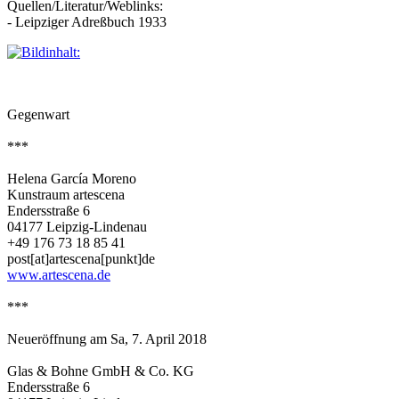
Quellen/Literatur/Weblinks:
- Leipziger Adreßbuch 1933
Gegenwart
***
Helena García Moreno
Kunstraum artescena
Endersstraße 6
04177 Leipzig-Lindenau
+49 176 73 18 85 41
post[at]artescena[punkt]de
www.artescena.de
***
Neueröffnung am Sa, 7. April 2018
Glas & Bohne GmbH & Co. KG
Endersstraße 6