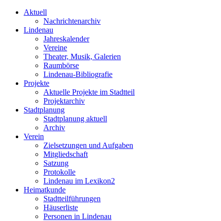
Aktuell
Nachrichtenarchiv
Lindenau
Jahreskalender
Vereine
Theater, Musik, Galerien
Raumbörse
Lindenau-Bibliografie
Projekte
Aktuelle Projekte im Stadtteil
Projektarchiv
Stadtplanung
Stadtplanung aktuell
Archiv
Verein
Zielsetzungen und Aufgaben
Mitgliedschaft
Satzung
Protokolle
Lindenau im Lexikon2
Heimatkunde
Stadtteilführungen
Häuserliste
Personen in Lindenau