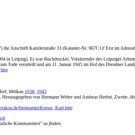
) die Anschrift Kanzlerstraße 33 (Kataster-Nr. 967C1)! Erst im Adres
04 in Leipzig). Er war Buchdrucker, Vorsitzender des Leipziger Arbeite
zum Tode verurteilt und am 11. Januar 1945 im Hof des Dresdner Landge
:
hier
sdorf, Mölkau
1938
,
1943
Herausgegeben von Hermann Weber und Andreas Herbst. Zweite, überarb
-lexikon.de/biogramm/Kresse_Kurt.htm
utsche Kommunisten" zu finden.