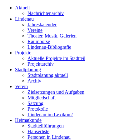
Aktuell
Nachrichtenarchiv
Lindenau
Jahreskalender
Vereine
Theater, Musik, Galerien
Raumbörse
Lindenau-Bibliografie
Projekte
Aktuelle Projekte im Stadtteil
Projektarchiv
Stadtplanung
Stadtplanung aktuell
Archiv
Verein
Zielsetzungen und Aufgaben
Mitgliedschaft
Satzung
Protokolle
Lindenau im Lexikon2
Heimatkunde
Stadtteilführungen
Häuserliste
Personen in Lindenau