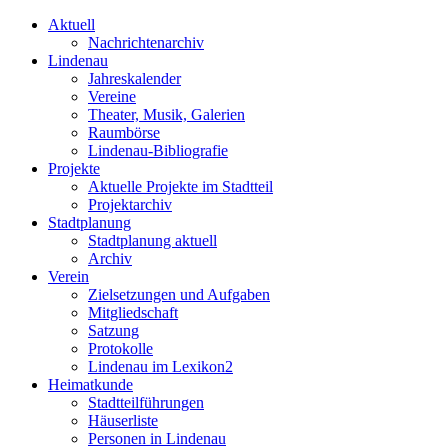
Aktuell
Nachrichtenarchiv
Lindenau
Jahreskalender
Vereine
Theater, Musik, Galerien
Raumbörse
Lindenau-Bibliografie
Projekte
Aktuelle Projekte im Stadtteil
Projektarchiv
Stadtplanung
Stadtplanung aktuell
Archiv
Verein
Zielsetzungen und Aufgaben
Mitgliedschaft
Satzung
Protokolle
Lindenau im Lexikon2
Heimatkunde
Stadtteilführungen
Häuserliste
Personen in Lindenau