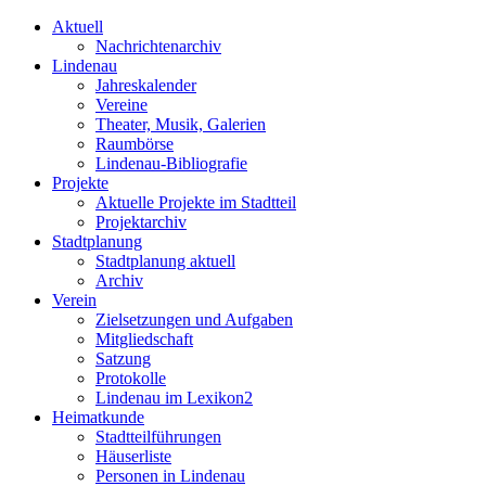
Aktuell
Nachrichtenarchiv
Lindenau
Jahreskalender
Vereine
Theater, Musik, Galerien
Raumbörse
Lindenau-Bibliografie
Projekte
Aktuelle Projekte im Stadtteil
Projektarchiv
Stadtplanung
Stadtplanung aktuell
Archiv
Verein
Zielsetzungen und Aufgaben
Mitgliedschaft
Satzung
Protokolle
Lindenau im Lexikon2
Heimatkunde
Stadtteilführungen
Häuserliste
Personen in Lindenau