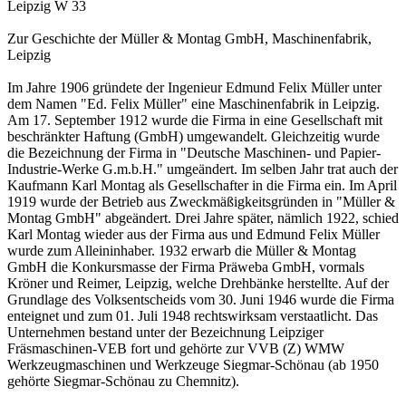
Leipzig W 33
Zur Geschichte der Müller & Montag GmbH, Maschinenfabrik,
Leipzig
Im Jahre 1906 gründete der Ingenieur Edmund Felix Müller unter
dem Namen "Ed. Felix Müller" eine Maschinenfabrik in Leipzig.
Am 17. September 1912 wurde die Firma in eine Gesellschaft mit
beschränkter Haftung (GmbH) umgewandelt. Gleichzeitig wurde
die Bezeichnung der Firma in "Deutsche Maschinen- und Papier-
Industrie-Werke G.m.b.H." umgeändert. Im selben Jahr trat auch der
Kaufmann Karl Montag als Gesellschafter in die Firma ein. Im April
1919 wurde der Betrieb aus Zweckmäßigkeitsgründen in "Müller &
Montag GmbH" abgeändert. Drei Jahre später, nämlich 1922, schied
Karl Montag wieder aus der Firma aus und Edmund Felix Müller
wurde zum Alleininhaber. 1932 erwarb die Müller & Montag
GmbH die Konkursmasse der Firma Präweba GmbH, vormals
Kröner und Reimer, Leipzig, welche Drehbänke herstellte. Auf der
Grundlage des Volksentscheids vom 30. Juni 1946 wurde die Firma
enteignet und zum 01. Juli 1948 rechtswirksam verstaatlicht. Das
Unternehmen bestand unter der Bezeichnung Leipziger
Fräsmaschinen-VEB fort und gehörte zur VVB (Z) WMW
Werkzeugmaschinen und Werkzeuge Siegmar-Schönau (ab 1950
gehörte Siegmar-Schönau zu Chemnitz).