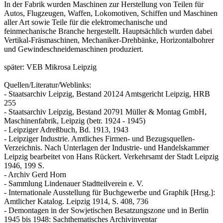
In der Fabrik wurden Maschinen zur Herstellung von Teilen für
Autos, Flugzeugen, Waffen, Lokomotiven, Schiffen und Maschinen
aller Art sowie Teile für die elektromechanische und
feinmechanische Branche hergestellt. Hauptsächlich wurden dabei
Vertikal-Fräsmaschinen, Mechaniker-Drehbänke, Horizontalbohrer
und Gewindeschneidemaschinen produziert.
später: VEB Mikrosa Leipzig
Quellen/Literatur/Weblinks:
- Staatsarchiv Leipzig, Bestand 20124 Amtsgericht Leipzig, HRB
255
- Staatsarchiv Leipzig, Bestand 20791 Müller & Montag GmbH,
Maschinenfabrik, Leipzig (betr. 1924 - 1945)
- Leipziger Adreßbuch, Bd. 1913, 1943
- Leipziger Industrie. Amtliches Firmen- und Bezugsquellen-
Verzeichnis. Nach Unterlagen der Industrie- und Handelskammer
Leipzig bearbeitet von Hans Rückert. Verkehrsamt der Stadt Leipzig
1946, 199 S.
- Archiv Gerd Horn
- Sammlung Lindenauer Stadtteilverein e. V.
- Internationale Ausstellung für Buchgewerbe und Graphik
[Hrsg.]:
Amtlicher Katalog. Leipzig 1914, S. 408, 736
- Demontagen in der Sowjetischen Besatzungszone und in Berlin
1945 bis 1948: Sachthematisches Archivinventar