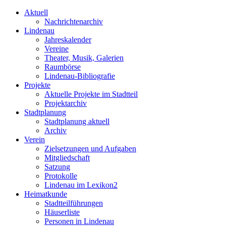
Aktuell
Nachrichtenarchiv
Lindenau
Jahreskalender
Vereine
Theater, Musik, Galerien
Raumbörse
Lindenau-Bibliografie
Projekte
Aktuelle Projekte im Stadtteil
Projektarchiv
Stadtplanung
Stadtplanung aktuell
Archiv
Verein
Zielsetzungen und Aufgaben
Mitgliedschaft
Satzung
Protokolle
Lindenau im Lexikon2
Heimatkunde
Stadtteilführungen
Häuserliste
Personen in Lindenau