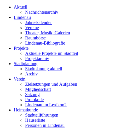
Aktuell
Nachrichtenarchiv
Lindenau
Jahreskalender
Vereine
Theater, Musik, Galerien
Raumbörse
Lindenau-Bibliografie
Projekte
Aktuelle Projekte im Stadtteil
Projektarchiv
Stadtplanung
Stadtplanung aktuell
Archiv
Verein
Zielsetzungen und Aufgaben
Mitgliedschaft
Satzung
Protokolle
Lindenau im Lexikon2
Heimatkunde
Stadtteilführungen
Häuserliste
Personen in Lindenau