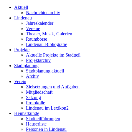
Aktuell
Nachrichtenarchiv
Lindenau
Jahreskalender
Vereine
Theater, Musik, Galerien
Raumbörse
Lindenau-Bibliografie
Projekte
Aktuelle Projekte im Stadtteil
Projektarchiv
Stadtplanung
Stadtplanung aktuell
Archiv
Verein
Zielsetzungen und Aufgaben
Mitgliedschaft
Satzung
Protokolle
Lindenau im Lexikon2
Heimatkunde
Stadtteilführungen
Häuserliste
Personen in Lindenau