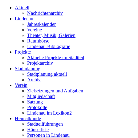
Aktuell
Nachrichtenarchiv
Lindenau
Jahreskalender
Vereine
Theater, Musik, Galerien
Raumbörse
Lindenau-Bibliografie
Projekte
Aktuelle Projekte im Stadtteil
Projektarchiv
Stadtplanung
Stadtplanung aktuell
Archiv
Verein
Zielsetzungen und Aufgaben
Mitgliedschaft
Satzung
Protokolle
Lindenau im Lexikon2
Heimatkunde
Stadtteilführungen
Häuserliste
Personen in Lindenau