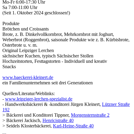
Mo-Fr 6:00-17:30 Uhr
Sa 7:00-11:00 Uhr
(Seit 1. Oktober 2024 geschlossen!)
Produkte
Brötchen und Croissants
Brote, z. B. Dinkelvollkornbrot, Mehrkornbrot mit Joghurt,
Weberbrot (Roggenbrot), saisonale Produkte wie z. B. Kürbisbrote,
Osterbrote u. v. m.
Original Leipziger Lerchen
sächsischer Kuchen, typisch Sächsischer Stollen
Hochzeitstorten, Festtagstorten - Individuell und kreativ
Snacks
www.baeckerei-kleinert.de
ein Familienunternehmen seit drei Generationen
Quellen/Literatur/Weblinks:
-
www.leipziger-lerchen-spezialist.de
- Handwerksbäckerei & -konditorei Jürgen Kleinert,
Lützner Straße
192
> Bäckerei und Konditorei Tippner,
Morgensternstraße 2
> Bäckerei Jackisch,
Henricistraße 40
> Seidels Klosterbäckerei,
Karl-Heine-Straße 40