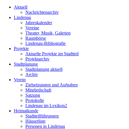
Aktuell
Nachrichtenarchiv
Lindenau
Jahreskalender
Vereine
Theater, Musik, Galerien
Raumbörse
Lindenau-Bibliografie
Projekte
Aktuelle Projekte im Stadtteil
Projektarchiv
Stadtplanung
Stadtplanung aktuell
Archiv
Verein
Zielsetzungen und Aufgaben
Mitgliedschaft
Satzung
Protokolle
Lindenau im Lexikon2
Heimatkunde
Stadtteilführungen
Häuserliste
Personen in Lindenau