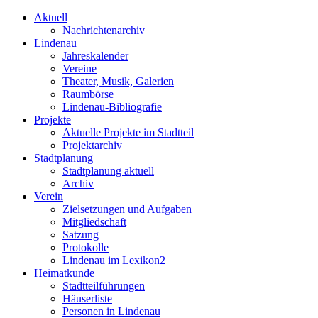
Aktuell
Nachrichtenarchiv
Lindenau
Jahreskalender
Vereine
Theater, Musik, Galerien
Raumbörse
Lindenau-Bibliografie
Projekte
Aktuelle Projekte im Stadtteil
Projektarchiv
Stadtplanung
Stadtplanung aktuell
Archiv
Verein
Zielsetzungen und Aufgaben
Mitgliedschaft
Satzung
Protokolle
Lindenau im Lexikon2
Heimatkunde
Stadtteilführungen
Häuserliste
Personen in Lindenau