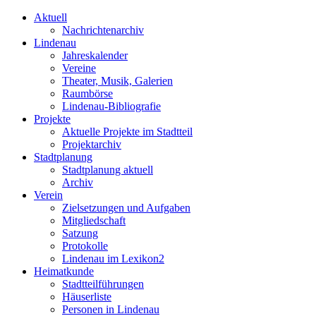
Aktuell
Nachrichtenarchiv
Lindenau
Jahreskalender
Vereine
Theater, Musik, Galerien
Raumbörse
Lindenau-Bibliografie
Projekte
Aktuelle Projekte im Stadtteil
Projektarchiv
Stadtplanung
Stadtplanung aktuell
Archiv
Verein
Zielsetzungen und Aufgaben
Mitgliedschaft
Satzung
Protokolle
Lindenau im Lexikon2
Heimatkunde
Stadtteilführungen
Häuserliste
Personen in Lindenau