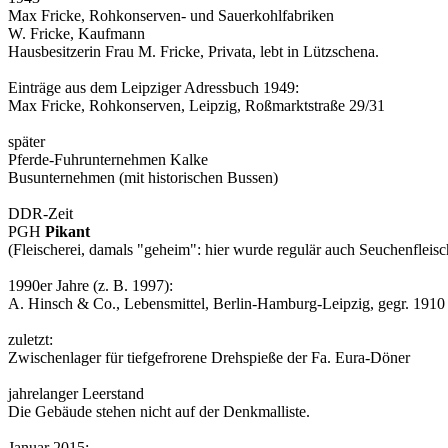
Max Fricke, Rohkonserven- und Sauerkohlfabriken
W. Fricke, Kaufmann
Hausbesitzerin Frau M. Fricke, Privata, lebt in Lützschena.
Einträge aus dem Leipziger Adressbuch 1949:
Max Fricke, Rohkonserven, Leipzig, Roßmarktstraße 29/31
später
Pferde-Fuhrunternehmen Kalke
Busunternehmen (mit historischen Bussen)
DDR-Zeit
PGH
Pikant
(Fleischerei, damals "geheim": hier wurde regulär auch Seuchenfleis
1990er Jahre (z. B. 1997):
A. Hinsch & Co., Lebensmittel, Berlin-Hamburg-Leipzig, gegr. 1910
zuletzt:
Zwischenlager für tiefgefrorene Drehspieße der Fa. Eura-Döner
jahrelanger Leerstand
Die Gebäude stehen nicht auf der Denkmalliste.
Januar 2015: