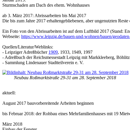
Sturmschaden am Dach des ehem. Wohnhauses
ab 3. März 2017: Abrissarbeiten bis Mai 2017
Die bis zum Jahre 2017 erhaltengebliebenen, aber ungenutzten Reste de
Ein Foto von den Abrissarbeiten ist auf dem Luftbild 2017 (Stand: En
Webseite:
https://www.leipzig.de/bauen-und-wohnen/bauen/geodaten-
Quellen/Literatur/Weblinks:
- Leipziger Adreßbücher
1909
, 1933, 1949, 1997
- Adreßbuch der Reichsmessestadt Leipzig mit Markkleeberg, Böhlit
- Sammlung Lindenauer Stadtteilverein e. V.
Neubau Roßmarktstraße 29-31 am 28. September 2018
aktuell:
August 2017 bauvorbereitende Arbeiten beginnen
bis Februar 2018: der Rohbau eines Mehrfamilienhauses mit 19 Mie
März 2018
Einbau der Fenster