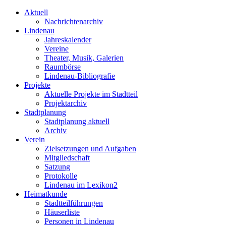
Aktuell
Nachrichtenarchiv
Lindenau
Jahreskalender
Vereine
Theater, Musik, Galerien
Raumbörse
Lindenau-Bibliografie
Projekte
Aktuelle Projekte im Stadtteil
Projektarchiv
Stadtplanung
Stadtplanung aktuell
Archiv
Verein
Zielsetzungen und Aufgaben
Mitgliedschaft
Satzung
Protokolle
Lindenau im Lexikon2
Heimatkunde
Stadtteilführungen
Häuserliste
Personen in Lindenau