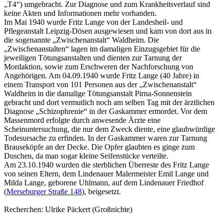
„T4“) umgebracht. Zur Diagnose und zum Krankheitsverlauf sind
keine Akten und Informationen mehr vorhanden.
Im Mai 1940 wurde Fritz Lange von der Landesheil- und
Pflegeanstalt Leipzig-Dösen ausgewiesen und kam von dort aus in
die sogenannte „Zwischenanstalt“ Waldheim. Die
„Zwischenanstalten“ lagen im damaligen Einzugsgebiet für die
jeweiligen Tötungsanstalten und dienten zur Tarnung der
Mordaktion, sowie zum Erschweren der Nachforschung von
Angehörigen. Am 04.09.1940 wurde Fritz Lange (40 Jahre) in
einem Transport von 101 Personen aus der „Zwischenanstalt“
Waldheim in die damalige Tötungsanstalt Pirna-Sonnenstein
gebracht und dort vermutlich noch am selben Tag mit der ärztlichen
Diagnose „Schizophrenie“ in der Gaskammer ermordet. Vor dem
Massenmord erfolgte durch anwesende Ärzte eine
Scheinuntersuchung, die nur dem Zweck diente, eine glaubwürdige
Todesursache zu erfinden. In der Gaskammer waren zur Tarnung
Brauseköpfe an der Decke. Die Opfer glaubten es ginge zum
Duschen, da man sogar kleine Seifenstücke verteilte.
Am 23.10.1940 wurden die sterblichen Überreste des Fritz Lange
von seinen Eltern, dem Lindenauer Malermeister Emil Lange und
Milda Lange, geborene Uhlmann, auf dem Lindenauer Friedhof
(
Merseburger Straße 148
), beigesetzt.
Recherchen: Ulrike Päckert (Großnichte)