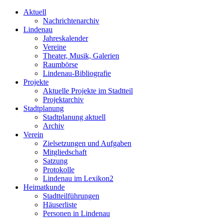
Aktuell
Nachrichtenarchiv
Lindenau
Jahreskalender
Vereine
Theater, Musik, Galerien
Raumbörse
Lindenau-Bibliografie
Projekte
Aktuelle Projekte im Stadtteil
Projektarchiv
Stadtplanung
Stadtplanung aktuell
Archiv
Verein
Zielsetzungen und Aufgaben
Mitgliedschaft
Satzung
Protokolle
Lindenau im Lexikon2
Heimatkunde
Stadtteilführungen
Häuserliste
Personen in Lindenau