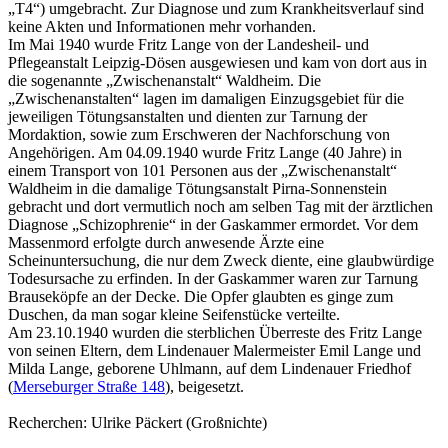
„T4“) umgebracht. Zur Diagnose und zum Krankheitsverlauf sind
keine Akten und Informationen mehr vorhanden.
Im Mai 1940 wurde Fritz Lange von der Landesheil- und
Pflegeanstalt Leipzig-Dösen ausgewiesen und kam von dort aus in
die sogenannte „Zwischenanstalt“ Waldheim. Die
„Zwischenanstalten“ lagen im damaligen Einzugsgebiet für die
jeweiligen Tötungsanstalten und dienten zur Tarnung der
Mordaktion, sowie zum Erschweren der Nachforschung von
Angehörigen. Am 04.09.1940 wurde Fritz Lange (40 Jahre) in
einem Transport von 101 Personen aus der „Zwischenanstalt“
Waldheim in die damalige Tötungsanstalt Pirna-Sonnenstein
gebracht und dort vermutlich noch am selben Tag mit der ärztlichen
Diagnose „Schizophrenie“ in der Gaskammer ermordet. Vor dem
Massenmord erfolgte durch anwesende Ärzte eine
Scheinuntersuchung, die nur dem Zweck diente, eine glaubwürdige
Todesursache zu erfinden. In der Gaskammer waren zur Tarnung
Brauseköpfe an der Decke. Die Opfer glaubten es ginge zum
Duschen, da man sogar kleine Seifenstücke verteilte.
Am 23.10.1940 wurden die sterblichen Überreste des Fritz Lange
von seinen Eltern, dem Lindenauer Malermeister Emil Lange und
Milda Lange, geborene Uhlmann, auf dem Lindenauer Friedhof
(
Merseburger Straße 148
), beigesetzt.
Recherchen: Ulrike Päckert (Großnichte)