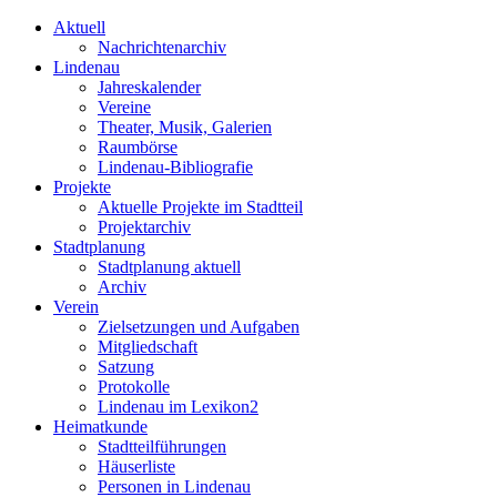
Aktuell
Nachrichtenarchiv
Lindenau
Jahreskalender
Vereine
Theater, Musik, Galerien
Raumbörse
Lindenau-Bibliografie
Projekte
Aktuelle Projekte im Stadtteil
Projektarchiv
Stadtplanung
Stadtplanung aktuell
Archiv
Verein
Zielsetzungen und Aufgaben
Mitgliedschaft
Satzung
Protokolle
Lindenau im Lexikon2
Heimatkunde
Stadtteilführungen
Häuserliste
Personen in Lindenau