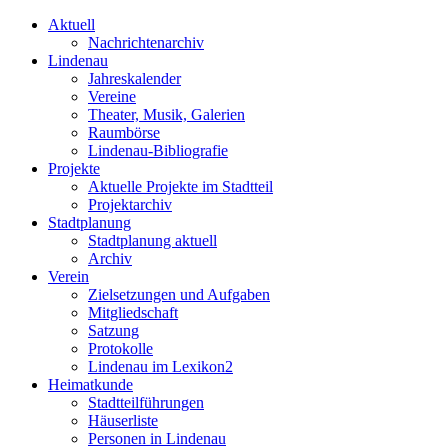
Aktuell
Nachrichtenarchiv
Lindenau
Jahreskalender
Vereine
Theater, Musik, Galerien
Raumbörse
Lindenau-Bibliografie
Projekte
Aktuelle Projekte im Stadtteil
Projektarchiv
Stadtplanung
Stadtplanung aktuell
Archiv
Verein
Zielsetzungen und Aufgaben
Mitgliedschaft
Satzung
Protokolle
Lindenau im Lexikon2
Heimatkunde
Stadtteilführungen
Häuserliste
Personen in Lindenau