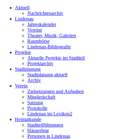
Aktuell
Nachrichtenarchiv
Lindenau
Jahreskalender
Vereine
Theater, Musik, Galerien
Raumbörse
Lindenau-Bibliografie
Projekte
Aktuelle Projekte im Stadtteil
Projektarchiv
Stadtplanung
Stadtplanung aktuell
Archiv
Verein
Zielsetzungen und Aufgaben
Mitgliedschaft
Satzung
Protokolle
Lindenau im Lexikon2
Heimatkunde
Stadtteilführungen
Häuserliste
Personen in Lindenau