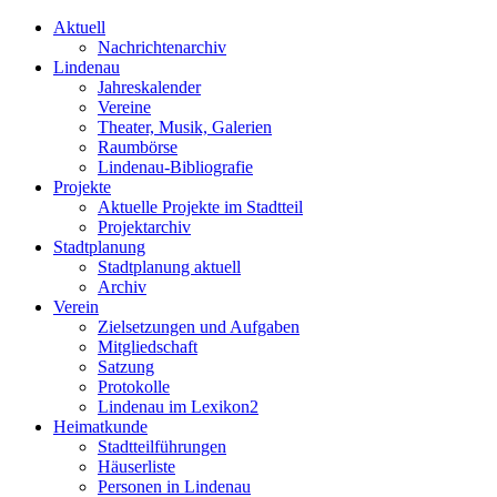
Aktuell
Nachrichtenarchiv
Lindenau
Jahreskalender
Vereine
Theater, Musik, Galerien
Raumbörse
Lindenau-Bibliografie
Projekte
Aktuelle Projekte im Stadtteil
Projektarchiv
Stadtplanung
Stadtplanung aktuell
Archiv
Verein
Zielsetzungen und Aufgaben
Mitgliedschaft
Satzung
Protokolle
Lindenau im Lexikon2
Heimatkunde
Stadtteilführungen
Häuserliste
Personen in Lindenau