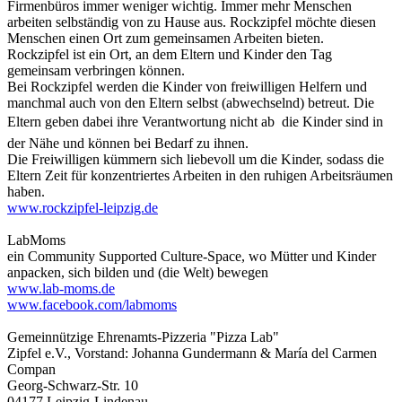
Firmenbüros immer weniger wichtig. Immer mehr Menschen
arbeiten selbständig von zu Hause aus. Rockzipfel möchte diesen
Menschen einen Ort zum gemeinsamen Arbeiten bieten.
Rockzipfel ist ein Ort, an dem Eltern und Kinder den Tag
gemeinsam verbringen können.
Bei Rockzipfel werden die Kinder von freiwilligen Helfern und
manchmal auch von den Eltern selbst (abwechselnd) betreut. Die
Eltern geben dabei ihre Verantwortung nicht ab  die Kinder sind in
der Nähe und können bei Bedarf zu ihnen.
Die Freiwilligen kümmern sich liebevoll um die Kinder, sodass die
Eltern Zeit für konzentriertes Arbeiten in den ruhigen Arbeitsräumen
haben.
www.rockzipfel-leipzig.de
LabMoms
ein Community Supported Culture-Space, wo Mütter und Kinder
anpacken, sich bilden und (die Welt) bewegen
www.lab-moms.de
www.facebook.com/labmoms
Gemeinnützige Ehrenamts-Pizzeria "Pizza Lab"
Zipfel e.V., Vorstand: Johanna Gundermann & María del Carmen
Compan
Georg-Schwarz-Str. 10
04177 Leipzig-Lindenau