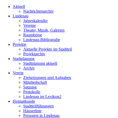
Aktuell
Nachrichtenarchiv
Lindenau
Jahreskalender
Vereine
Theater, Musik, Galerien
Raumbörse
Lindenau-Bibliografie
Projekte
Aktuelle Projekte im Stadtteil
Projektarchiv
Stadtplanung
Stadtplanung aktuell
Archiv
Verein
Zielsetzungen und Aufgaben
Mitgliedschaft
Satzung
Protokolle
Lindenau im Lexikon2
Heimatkunde
Stadtteilführungen
Häuserliste
Personen in Lindenau