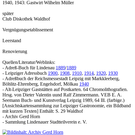
1940, 1943: Gastwirt Wilhelm Müller
später
Club Diskothek Waldhof
Vergnügungsetablissement
Leerstand
Renovierung
Quellen/Literatur/Weblinks:
- Adreß-Buch für Lindenau
1889
/
1889
- Leipziger Adressbuch
1900
,
1908
,
1910
,
1914
,
1920
,
1930
- Adreßbuch der Reichsmessestadt Leipzig mit Markkleeberg,
Böhlitz-Ehrenberg, Engelsdorf, Mölkau
1940
- Alt-Leipziger Gaststätten auf Postkarten. 64 Chromolithografien.
Hrsg. von Dieter Valentin uund Ralf Zimmermann. VEB E. A.
Seemann Buch- und Kunstverlag Leipzig 1989, 64 Ill. (farbige.)
[Ansichtskartensammlung zur Leipziger Gastronomie, ein Bildband
mit kurzen Texten] Enthält: S. 29 Waldhof
- Archiv Gerd Horn
- Sammlung Lindenauer Stadtteilverein e. V.