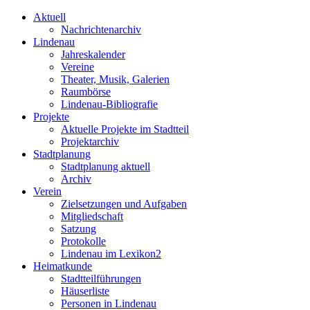
Aktuell
Nachrichtenarchiv
Lindenau
Jahreskalender
Vereine
Theater, Musik, Galerien
Raumbörse
Lindenau-Bibliografie
Projekte
Aktuelle Projekte im Stadtteil
Projektarchiv
Stadtplanung
Stadtplanung aktuell
Archiv
Verein
Zielsetzungen und Aufgaben
Mitgliedschaft
Satzung
Protokolle
Lindenau im Lexikon2
Heimatkunde
Stadtteilführungen
Häuserliste
Personen in Lindenau