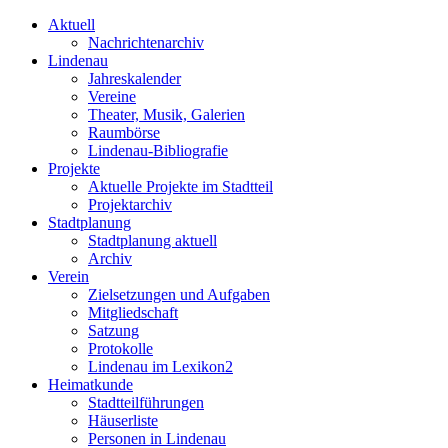
Aktuell
Nachrichtenarchiv
Lindenau
Jahreskalender
Vereine
Theater, Musik, Galerien
Raumbörse
Lindenau-Bibliografie
Projekte
Aktuelle Projekte im Stadtteil
Projektarchiv
Stadtplanung
Stadtplanung aktuell
Archiv
Verein
Zielsetzungen und Aufgaben
Mitgliedschaft
Satzung
Protokolle
Lindenau im Lexikon2
Heimatkunde
Stadtteilführungen
Häuserliste
Personen in Lindenau