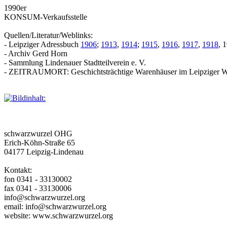
1990er
KONSUM-Verkaufsstelle
Quellen/Literatur/Weblinks:
- Leipziger Adressbuch
1906
;
1913
,
1914
;
1915
,
1916
,
1917
,
1918
, 
- Archiv Gerd Horn
- Sammlung Lindenauer Stadtteilverein e. V.
- ZEITRAUMORT: Geschichtsträchtige Warenhäuser im Leipziger W
schwarzwurzel OHG
Erich-Köhn-Straße 65
04177 Leipzig-Lindenau
Kontakt:
fon 0341 - 33130002
fax 0341 - 33130006
info@schwarzwurzel.org
email: info@schwarzwurzel.org
website: www.schwarzwurzel.org