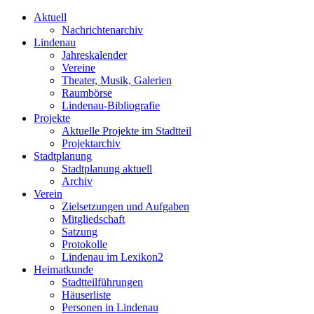
Aktuell
Nachrichtenarchiv
Lindenau
Jahreskalender
Vereine
Theater, Musik, Galerien
Raumbörse
Lindenau-Bibliografie
Projekte
Aktuelle Projekte im Stadtteil
Projektarchiv
Stadtplanung
Stadtplanung aktuell
Archiv
Verein
Zielsetzungen und Aufgaben
Mitgliedschaft
Satzung
Protokolle
Lindenau im Lexikon2
Heimatkunde
Stadtteilführungen
Häuserliste
Personen in Lindenau