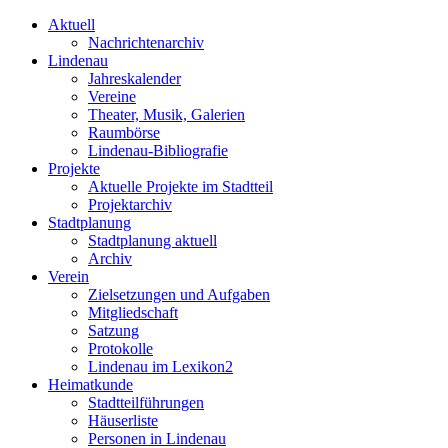
Aktuell
Nachrichtenarchiv
Lindenau
Jahreskalender
Vereine
Theater, Musik, Galerien
Raumbörse
Lindenau-Bibliografie
Projekte
Aktuelle Projekte im Stadtteil
Projektarchiv
Stadtplanung
Stadtplanung aktuell
Archiv
Verein
Zielsetzungen und Aufgaben
Mitgliedschaft
Satzung
Protokolle
Lindenau im Lexikon2
Heimatkunde
Stadtteilführungen
Häuserliste
Personen in Lindenau