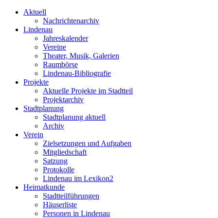
Aktuell
Nachrichtenarchiv
Lindenau
Jahreskalender
Vereine
Theater, Musik, Galerien
Raumbörse
Lindenau-Bibliografie
Projekte
Aktuelle Projekte im Stadtteil
Projektarchiv
Stadtplanung
Stadtplanung aktuell
Archiv
Verein
Zielsetzungen und Aufgaben
Mitgliedschaft
Satzung
Protokolle
Lindenau im Lexikon2
Heimatkunde
Stadtteilführungen
Häuserliste
Personen in Lindenau