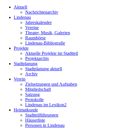
Aktuell
Nachrichtenarchiv
Lindenau
Jahreskalender
Vereine
Theater, Musik, Galerien
Raumbörse
Lindenau-Bibliografie
Projekte
Aktuelle Projekte im Stadtteil
Projektarchiv
Stadtplanung
Stadtplanung aktuell
Archiv
Verein
Zielsetzungen und Aufgaben
Mitgliedschaft
Satzung
Protokolle
Lindenau im Lexikon2
Heimatkunde
Stadtteilführungen
Häuserliste
Personen in Lindenau